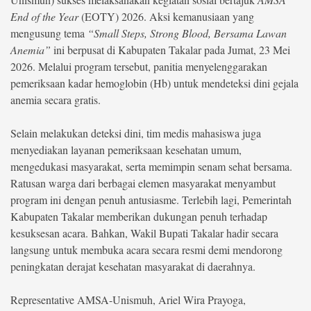
End of the Year
(EOTY) 2026. Aksi kemanusiaan yang
©
mengusung tema
“Small Steps, Strong Blood, Bersama Lawan
Copyright
2026
Anemia”
ini berpusat di Kabupaten Takalar pada Jumat, 23 Mei
berita-
2026. Melalui program tersebut, panitia menyelenggarakan
sulsel.com
.
pemeriksaan kadar hemoglobin (Hb) untuk mendeteksi dini gejala
All
Right
anemia secara gratis.
Reserved
Selain melakukan deteksi dini, tim medis mahasiswa juga
menyediakan layanan pemeriksaan kesehatan umum,
mengedukasi masyarakat, serta memimpin senam sehat bersama.
Ratusan warga dari berbagai elemen masyarakat menyambut
program ini dengan penuh antusiasme. Terlebih lagi, Pemerintah
Kabupaten Takalar memberikan dukungan penuh terhadap
kesuksesan acara. Bahkan, Wakil Bupati Takalar hadir secara
langsung untuk membuka acara secara resmi demi mendorong
peningkatan derajat kesehatan masyarakat di daerahnya.
Representative AMSA-Unismuh, Ariel Wira Prayoga,