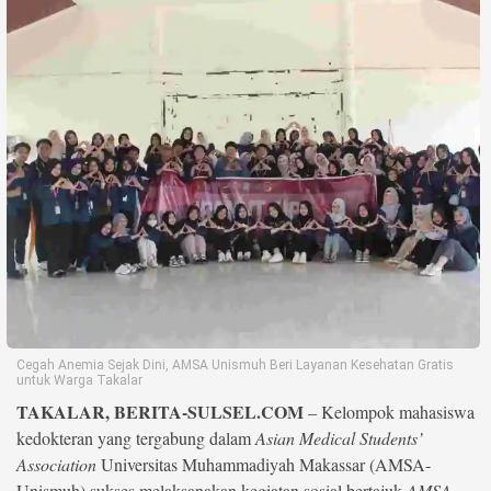
Life Style
Profil
Opini
Video
More
Disclaimer
Cegah Anemia Sejak Dini, AMSA Unismuh Beri Layanan Kesehatan Gratis
untuk Warga Takalar
TAKALAR, BERITA-SULSEL.COM
– Kelompok mahasiswa
kedokteran yang tergabung dalam
Asian Medical Students’
Association
Universitas Muhammadiyah Makassar (AMSA-
Unismuh) sukses melaksanakan kegiatan sosial bertajuk
AMSA