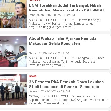
UNM Torehkan Judul Terbanyak Hibah
Pengabdian Masyarakat dari DRTPM PT
Klaster Mandiri
Pendidikan
2023-06-22 - 1:42 PM
MAKASSAR, BERITA-SULSEL.COM – Universitas Negeri
Makassar (UNM) berhasil menjadi kampus dengan
perguruan tinggi kategori klaster […]
Abdul Wahab Tahir Ajarkan Pemuda
Makassar Selalu Konsisten
News
2023-06-22 - 12:32 PM
MAKASSAR, BERITA-SULSEL.COM – Anggota DPRD Kota
Makassar, Abdul Wahab Tahir menggelar Sosialisasi
Peraturan Daerah (Perda) […]
Gowa
36 Peserta PKA Pemkab Gowa Lakukan
Studi Lapangan di Pemkot Semarang
Daerah
2023-06-22 - 9:19 AM
GOWA, BERITA-SULSEL.COM – 36 peserta Pelatihan
Kepemimpinan Administrator (PKA) Angkatan VI Pemerintah
Kabupaten Gowa melakukan […]