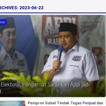
ARCHIVES:
2023-06-22
ine
 Elektoral, Pengamat Sarankan Appi jadi
g
Pemprov Sulsel Tindak Tegas Penjual dan