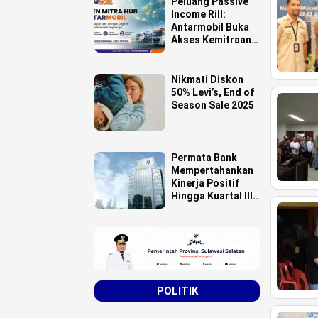
Peluang Passive
Income Rill:
Antarmobil Buka
Akses Kemitraan
HUB Logistik
untuk Pemilik
Lahan se-
Nikmati Diskon
Indonesia
50% Levi’s, End of
Season Sale 2025
Permata Bank
Mempertahankan
Kinerja Positif
Hingga Kuartal III
Tahun 2025
POLITIK