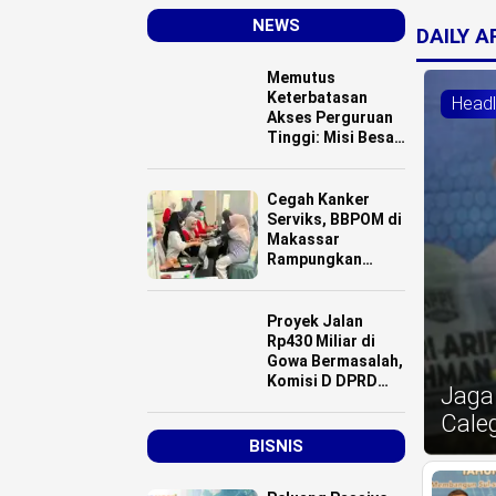
NEWS
DAILY 
Memutus
Keterbatasan
Headl
Akses Perguruan
Tinggi: Misi Besar
Luwu Utara
Mencetak SDM
Abad 21
Cegah Kanker
Serviks, BBPOM di
Makassar
Rampungkan
Vaksinasi HPV
Dosis 3
Proyek Jalan
Rp430 Miliar di
Gowa Bermasalah,
Komisi D DPRD
Jaga
Sulsel dan Kadis
Cale
Bina Marga
Diduga “Main
BISNIS
Mata”