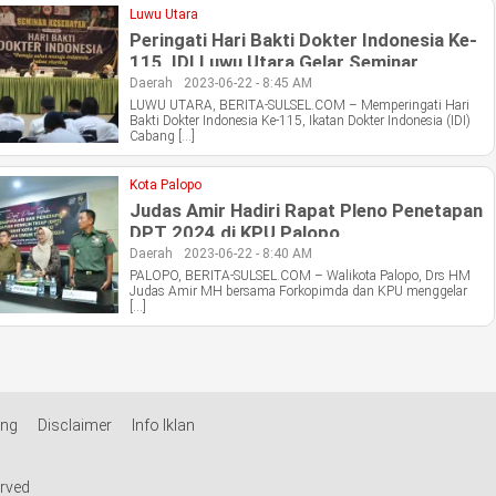
Luwu Utara
Peringati Hari Bakti Dokter Indonesia Ke-
115, IDI Luwu Utara Gelar Seminar
Kesehatan Bertema Bebas Stunting
Daerah
2023-06-22 - 8:45 AM
LUWU UTARA, BERITA-SULSEL.COM – Memperingati Hari
Bakti Dokter Indonesia Ke-115, Ikatan Dokter Indonesia (IDI)
Cabang […]
Kota Palopo
Judas Amir Hadiri Rapat Pleno Penetapan
DPT 2024 di KPU Palopo
Daerah
2023-06-22 - 8:40 AM
PALOPO, BERITA-SULSEL.COM – Walikota Palopo, Drs HM
Judas Amir MH bersama Forkopimda dan KPU menggelar
[…]
ang
Disclaimer
Info Iklan
erved