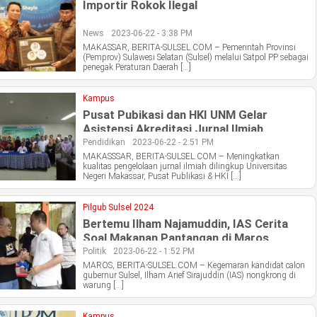
Importir Rokok Ilegal
News
2023-06-22 - 3:38 PM
MAKASSAR, BERITA-SULSEL.COM – Pemerintah Provinsi
(Pemprov) Sulawesi Selatan (Sulsel) melalui Satpol PP sebagai
penegak Peraturan Daerah […]
Kampus
Pusat Pubikasi dan HKI UNM Gelar
Asistensi Akreditasi Jurnal Ilmiah
Pendidikan
2023-06-22 - 2:51 PM
MAKASSSAR, BERITA-SULSEL.COM – Meningkatkan
kualitas pengelolaan jurnal ilmiah dilingkup Universitas
Negeri Makassar, Pusat Publikasi & HKI […]
Pilgub Sulsel 2024
Bertemu Ilham Najamuddin, IAS Cerita
Soal Makanan Pantangan di Maros
Politik
2023-06-22 - 1:52 PM
MAROS, BERITA-SULSEL.COM – Kegemaran kandidat calon
gubernur Sulsel, Ilham Arief Sirajuddin (IAS) nongkrong di
warung […]
Kampus