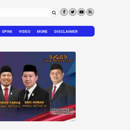
OPINI
VIDEO
MORE
DISCLAIMER
CITIZEN REPORTER
HIBURAN
VISI – MISI