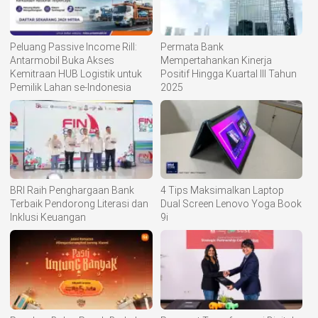
Peluang Passive Income Rill:
Permata Bank
Antarmobil Buka Akses
Mempertahankan Kinerja
Kemitraan HUB Logistik untuk
Positif Hingga Kuartal III Tahun
Pemilik Lahan se-Indonesia
2025
BRI Raih Penghargaan Bank
4 Tips Maksimalkan Laptop
Terbaik Pendorong Literasi dan
Dual Screen Lenovo Yoga Book
Inklusi Keuangan
9i