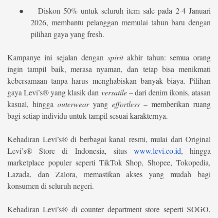
●
Diskon 50% untuk seluruh item sale
pada 2-4 Januari
2026, membantu pelanggan memulai tahun baru dengan
pilihan gaya yang fresh.
Kampanye ini sejalan dengan
spirit
akhir tahun: semua orang
ingin tampil baik, merasa nyaman, dan tetap bisa menikmati
kebersamaan tanpa harus menghabiskan banyak biaya. Pilihan
gaya Levi’s® yang klasik dan
versatile
– dari denim ikonis, atasan
kasual, hingga
outerwear
yang
effortless
– memberikan ruang
bagi setiap individu untuk tampil sesuai karakternya.
Kehadiran Levi’s® di berbagai kanal resmi, mulai dari Original
Levi’s® Store di Indonesia, situs
www.levi.co.id
, hingga
marketplace populer seperti TikTok Shop, Shopee, Tokopedia,
Lazada, dan Zalora, memastikan akses yang mudah bagi
konsumen di seluruh negeri.
Kehadiran Levi’s® di counter department store seperti SOGO,