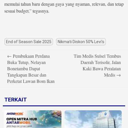
memulai tahun baru dengan gaya yang nyaman, relevan, dan tetap
sesuai budget.” tegasnya.
End of Season Sale 2025
Nikmati Diskon 50% Levi's
Post
←
Pembukaan Perdana
Tim Medis Sulsel Tembus
navigation
Buka Tutup, Nelayan
Daerah Terisolir, Jalan
Bonetambu Dapat
Kaki Bawa Peralatan
Tangkapan Besar dan
Medis
→
Perketat Lawan Bom Ikan
TERKAIT