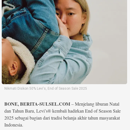
Life Style
Profil
Opini
Video
More
Disclaimer
Nikmati Diskon 50% Levi's, End of Season Sale 2025
BONE, BERITA-SULSEL.COM
– Menjelang liburan Natal
dan Tahun Baru, Levi’s® kembali hadirkan End of Season Sale
2025 sebagai bagian dari tradisi belanja akhir tahun masyarakat
Indonesia.