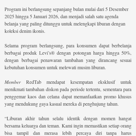
Program ini berlangsung sepanjang bulan mulai dari 5 Desember
©
2025 hingga 5 Januari 2026, dan menjadi salah satu agenda
Copyright
2026
belanja yang paling ditunggu untuk melengkapi liburan dengan
berita-
sulsel.com
koleksi denim ikonis.
.
All
Right
Selama program berlangsung, para konsumen dapat berbelanja
Reserved
berbagai produk Levi’s® dengan potongan harga hingga 50%,
dengan berbagai penawaran tambahan yang dirancang sesuai
kebutuhan konsumen untuk melewati musim liburan.
Member
RedTab mendapat kesempatan eksklusif untuk
menikmati tambahan diskon pada periode tertentu, sementara para
penggemar kaos dan celana dapat memanfaatkan promo khusus
yang mendukung gaya kasual mereka di penghujung tahun.
“Liburan akhir tahun selalu identik dengan momen hangat
bersama keluarga dan teman. Kami ingin memastikan setiap orang
bisa tampil dan merasa lebih percaya diri tanpa harus