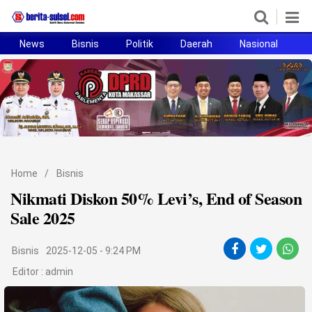
News
Bisnis
Politik
Daerah
Nasional
H
Home
News
Politik
Pendidikan
Home
/
Bisnis
Bisnis
Nikmati Diskon 50% Levi’s, End of Season
Sale 2025
Otomotif
Bisnis
2025-12-05 - 9:24 PM
Hukum
Editor :
admin
Sport