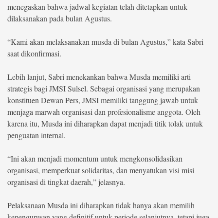
menegaskan bahwa jadwal kegiatan telah ditetapkan untuk
dilaksanakan pada bulan Agustus.
©
Copyright
2026
berita-
“Kami akan melaksanakan musda di bulan Agustus,” kata Sabri
sulsel.com
saat dikonfirmasi.
.
All
Right
Reserved
Lebih lanjut, Sabri menekankan bahwa Musda memiliki arti
strategis bagi JMSI Sulsel. Sebagai organisasi yang merupakan
konstituen Dewan Pers, JMSI memiliki tanggung jawab untuk
menjaga marwah organisasi dan profesionalisme anggota. Oleh
karena itu, Musda ini diharapkan dapat menjadi titik tolak untuk
penguatan internal.
“Ini akan menjadi momentum untuk mengkonsolidasikan
organisasi, memperkuat solidaritas, dan menyatukan visi misi
organisasi di tingkat daerah,” jelasnya.
Pelaksanaan Musda ini diharapkan tidak hanya akan memilih
kepengurusan yang definitif untuk periode selanjutnya, tetapi juga