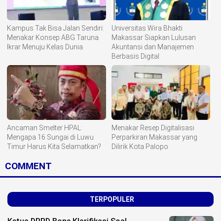
Kampus Tak Bisa Jalan Sendiri:
Universitas Wira Bhakti
Menakar Konsep ABG Taruna
Makassar Siapkan Lulusan
Ikrar Menuju Kelas Dunia
Akuntansi dan Manajemen
Berbasis Digital
Ancaman Smelter HPAL:
Menakar Resep Digitalisasi
Mengapa 16 Sungai di Luwu
Perparkiran Makassar yang
Timur Harus Kita Selamatkan?
Dilirik Kota Palopo
COMMENT
TERPOPULER