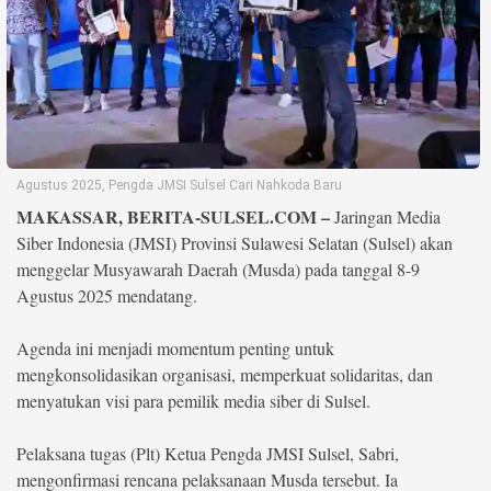
Life Style
Profil
Opini
Video
Agustus 2025, Pengda JMSI Sulsel Cari Nahkoda Baru
More
MAKASSAR, BERITA-SULSEL.COM –
Jaringan Media
Siber Indonesia (JMSI) Provinsi Sulawesi Selatan (Sulsel) akan
Disclaimer
menggelar Musyawarah Daerah (Musda) pada tanggal 8-9
Agustus 2025 mendatang.
Agenda ini menjadi momentum penting untuk
mengkonsolidasikan organisasi, memperkuat solidaritas, dan
menyatukan visi para pemilik media siber di Sulsel.
Pelaksana tugas (Plt) Ketua Pengda JMSI Sulsel, Sabri,
mengonfirmasi rencana pelaksanaan Musda tersebut. Ia