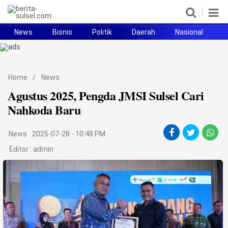
News
Bisnis
Politik
Daerah
Nasional
H
Home
News
Home
/
News
Agustus 2025, Pengda JMSI Sulsel Cari
Politik
Nahkoda Baru
Pendidikan
News
2025-07-28 - 10:48 PM
Bisnis
Editor :
admin
Otomotif
Hukum
Sport