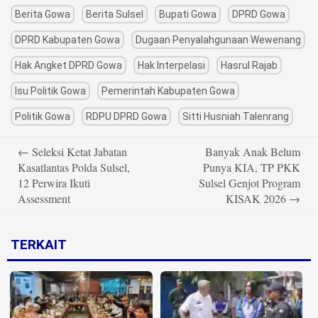
Berita Gowa
Berita Sulsel
Bupati Gowa
DPRD Gowa
DPRD Kabupaten Gowa
Dugaan Penyalahgunaan Wewenang
Hak Angket DPRD Gowa
Hak Interpelasi
Hasrul Rajab
Isu Politik Gowa
Pemerintah Kabupaten Gowa
Politik Gowa
RDPU DPRD Gowa
Sitti Husniah Talenrang
Post
←
Seleksi Ketat Jabatan
Banyak Anak Belum
navigation
Kasatlantas Polda Sulsel,
Punya KIA, TP PKK
12 Perwira Ikuti
Sulsel Genjot Program
Assessment
KISAK 2026
→
TERKAIT