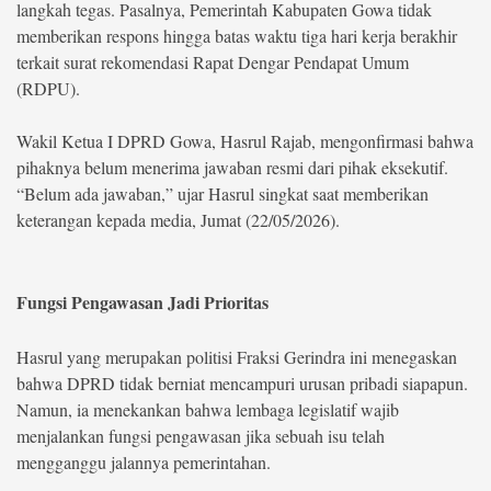
langkah tegas. Pasalnya, Pemerintah Kabupaten Gowa tidak
memberikan respons hingga batas waktu tiga hari kerja berakhir
©
terkait surat rekomendasi Rapat Dengar Pendapat Umum
Copyright
2026
(RDPU).
berita-
sulsel.com
.
All
Wakil Ketua I DPRD Gowa, Hasrul Rajab, mengonfirmasi bahwa
Right
pihaknya belum menerima jawaban resmi dari pihak eksekutif.
Reserved
“Belum ada jawaban,” ujar Hasrul singkat saat memberikan
keterangan kepada media, Jumat (22/05/2026).
Fungsi Pengawasan Jadi Prioritas
Hasrul yang merupakan politisi Fraksi Gerindra ini menegaskan
bahwa DPRD tidak berniat mencampuri urusan pribadi siapapun.
Namun, ia menekankan bahwa lembaga legislatif wajib
menjalankan fungsi pengawasan jika sebuah isu telah
mengganggu jalannya pemerintahan.