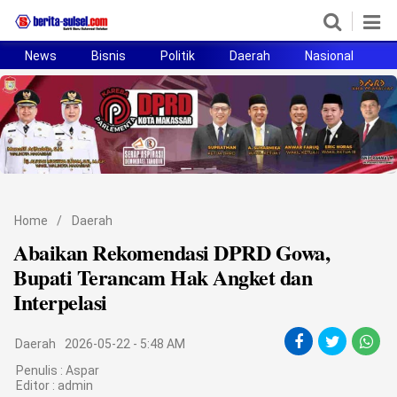
News
Bisnis
Politik
Daerah
Nasional
H
Home
News
Politik
Pendidikan
Home
/
Daerah
Bisnis
Abaikan Rekomendasi DPRD Gowa,
Bupati Terancam Hak Angket dan
Otomotif
Interpelasi
Hukum
Daerah
2026-05-22 - 5:48 AM
Sport
Penulis : Aspar
Editor :
admin