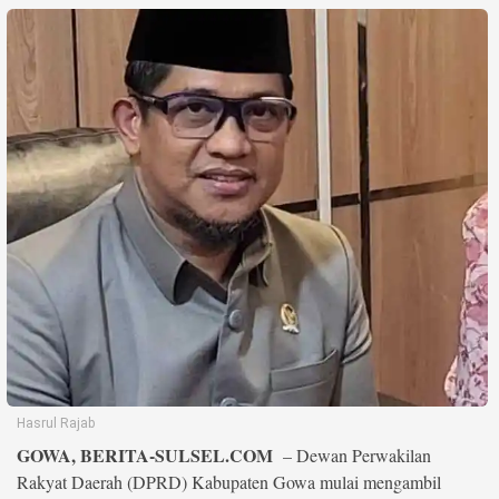
Life Style
Profil
Opini
Video
More
Disclaimer
Hasrul Rajab
GOWA, BERITA-SULSEL.COM
– Dewan Perwakilan
Rakyat Daerah (DPRD) Kabupaten Gowa mulai mengambil