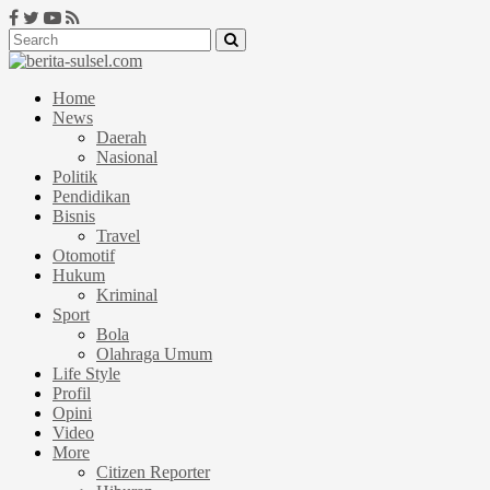
Home
News
Daerah
Nasional
Politik
Pendidikan
Bisnis
Travel
Otomotif
Hukum
Kriminal
Sport
Bola
Olahraga Umum
Life Style
Profil
Opini
Video
More
Citizen Reporter