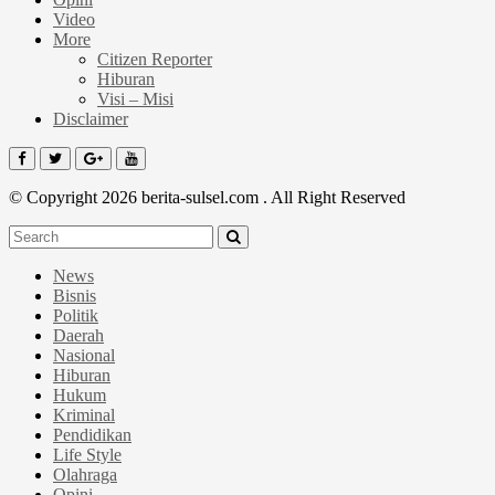
Video
More
Citizen Reporter
Hiburan
Visi – Misi
Disclaimer
© Copyright 2026 berita-sulsel.com . All Right Reserved
News
Bisnis
Politik
Daerah
Nasional
Hiburan
Hukum
Kriminal
Pendidikan
Life Style
Olahraga
Opini