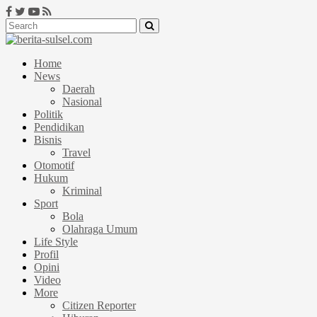
Home
News
Daerah
Nasional
Politik
Pendidikan
Bisnis
Travel
Otomotif
Hukum
Kriminal
Sport
Bola
Olahraga Umum
Life Style
Profil
Opini
Video
More
Citizen Reporter