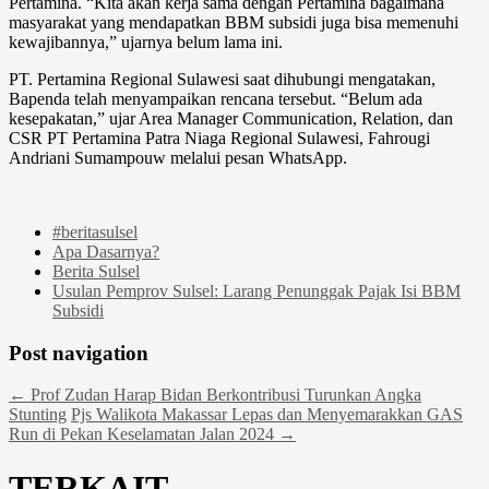
Pertamina. “Kita akan kerja sama dengan Pertamina bagaimana
masyarakat yang mendapatkan BBM subsidi juga bisa memenuhi
kewajibannya,” ujarnya belum lama ini.
PT. Pertamina Regional Sulawesi saat dihubungi mengatakan,
Bapenda telah menyampaikan rencana tersebut. “Belum ada
kesepakatan,” ujar Area Manager Communication, Relation, dan
CSR PT Pertamina Patra Niaga Regional Sulawesi, Fahrougi
Andriani Sumampouw melalui pesan WhatsApp.
#beritasulsel
Apa Dasarnya?
Berita Sulsel
Usulan Pemprov Sulsel: Larang Penunggak Pajak Isi BBM
Subsidi
Post navigation
←
Prof Zudan Harap Bidan Berkontribusi Turunkan Angka
Stunting
Pjs Walikota Makassar Lepas dan Menyemarakkan GAS
Run di Pekan Keselamatan Jalan 2024
→
TERKAIT