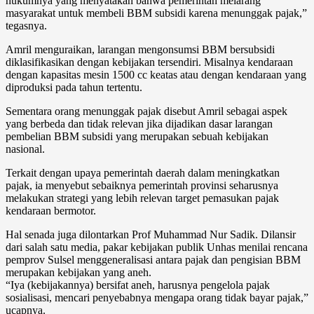
hukumnya yang menyatakan bahwa pemerintah melarang
masyarakat untuk membeli BBM subsidi karena menunggak pajak,”
tegasnya.
Amril menguraikan, larangan mengonsumsi BBM bersubsidi
diklasifikasikan dengan kebijakan tersendiri. Misalnya kendaraan
dengan kapasitas mesin 1500 cc keatas atau dengan kendaraan yang
diproduksi pada tahun tertentu.
Sementara orang menunggak pajak disebut Amril sebagai aspek
yang berbeda dan tidak relevan jika dijadikan dasar larangan
pembelian BBM subsidi yang merupakan sebuah kebijakan
nasional.
Terkait dengan upaya pemerintah daerah dalam meningkatkan
pajak, ia menyebut sebaiknya pemerintah provinsi seharusnya
melakukan strategi yang lebih relevan target pemasukan pajak
kendaraan bermotor.
Hal senada juga dilontarkan Prof Muhammad Nur Sadik. Dilansir
dari salah satu media, pakar kebijakan publik Unhas menilai rencana
pemprov Sulsel menggeneralisasi antara pajak dan pengisian BBM
merupakan kebijakan yang aneh.
“Iya (kebijakannya) bersifat aneh, harusnya pengelola pajak
sosialisasi, mencari penyebabnya mengapa orang tidak bayar pajak,”
ucapnya.