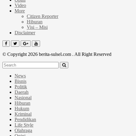
Video
More
Citizen Reporter
Hiburan
Visi – Misi
Disclaimer
© Copyright 2026 berita-sulsel.com . All Right Reserved
News
Bisnis
Politik
Daerah
Nasional
Hiburan
Hukum
Kriminal
Pendidikan
Life Style
Olahraga
Opini