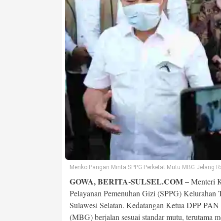
Menko Pangan Minta SPPG Perketat Mutu MBG Jelang
GOWA, BERITA-SULSEL.COM –
Menteri K
Pelayanan Pemenuhan Gizi (SPPG) Kelurahan 
Sulawesi Selatan. Kedatangan Ketua DPP PAN i
(MBG) berjalan sesuai standar mutu, terutama 