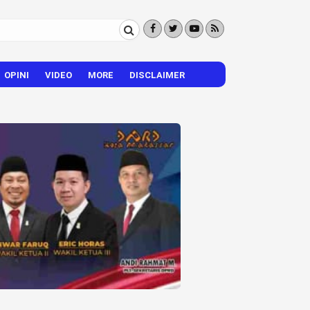
OPINI
VIDEO
MORE
DISCLAIMER
CITIZEN REPORTER
HIBURAN
VISI – MISI