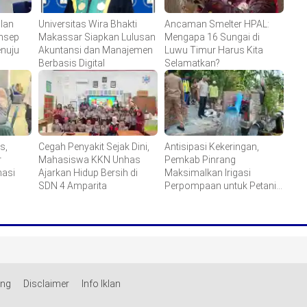
lan
Universitas Wira Bhakti
Ancaman Smelter HPAL:
onsep
Makassar Siapkan Lulusan
Mengapa 16 Sungai di
enuju
Akuntansi dan Manajemen
Luwu Timur Harus Kita
Berbasis Digital
Selamatkan?
s,
Cegah Penyakit Sejak Dini,
Antisipasi Kekeringan,
r
Mahasiswa KKN Unhas
Pemkab Pinrang
asi
Ajarkan Hidup Bersih di
Maksimalkan Irigasi
SDN 4 Amparita
Perpompaan untuk Petani
Tiroang
ang
Disclaimer
Info Iklan