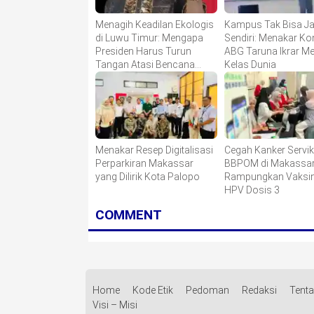
Menagih Keadilan Ekologis
Kampus Tak Bisa Ja
di Luwu Timur: Mengapa
Sendiri: Menakar K
Presiden Harus Turun
ABG Taruna Ikrar M
Tangan Atasi Bencana
Kelas Dunia
Smelter HPAL?
Menakar Resep Digitalisasi
Cegah Kanker Servik
Perparkiran Makassar
BBPOM di Makassa
yang Dilirik Kota Palopo
Rampungkan Vaksin
HPV Dosis 3
COMMENT
Home
Kode Etik
Pedoman
Redaksi
Tent
Visi – Misi