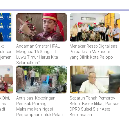
kti
Ancaman Smelter HPAL:
Menakar Resep Digitalisasi
Lulusan
Mengapa 16 Sungai di
Perparkiran Makassar
ajemen
Luwu Timur Harus Kita
yang Dilirik Kota Palopo
Selamatkan?
 Dini,
Antisipasi Kekeringan,
Separuh Tanah Pemprov
has
Pemkab Pinrang
Belum Bersertifikat, Pansus
 di
Maksimalkan Irigasi
DPRD Sulsel Sisir Aset
Perpompaan untuk Petani
Bermasalah
Tiroang