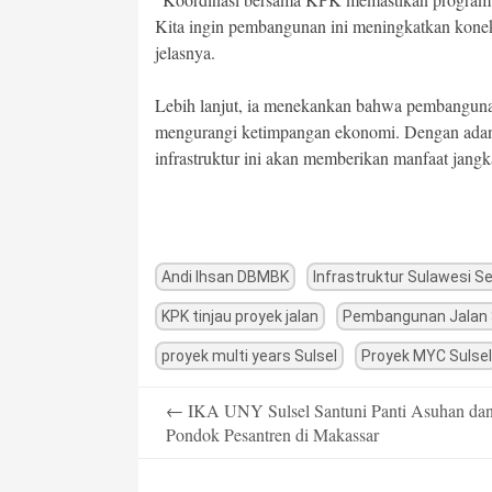
Kita ingin pembangunan ini meningkatkan kone
jelasnya.
Lebih lanjut, ia menekankan bahwa pembanguna
mengurangi ketimpangan ekonomi. Dengan adan
infrastruktur ini akan memberikan manfaat jangk
Andi Ihsan DBMBK
Infrastruktur Sulawesi S
KPK tinjau proyek jalan
Pembangunan Jalan 
proyek multi years Sulsel
Proyek MYC Sulsel
Post
←
IKA UNY Sulsel Santuni Panti Asuhan da
navigation
Pondok Pesantren di Makassar