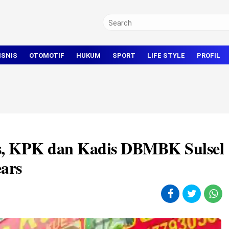
ISNIS
OTOMOTIF
HUKUM
SPORT
LIFE STYLE
PROFIL
TRAVEL
KRIMINAL
BOLA
OLAHRAGA UMUM
is, KPK dan Kadis DBMBK Sulsel
ears