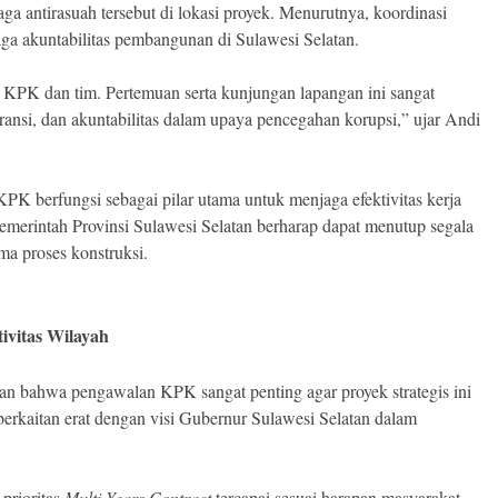
a antirasuah tersebut di lokasi proyek. Menurutnya, koordinasi
aga akuntabilitas pembangunan di Sulawesi Selatan.
 KPK dan tim. Pertemuan serta kunjungan lapangan ini sangat
ransi, dan akuntabilitas dalam upaya pencegahan korupsi,” ujar Andi
K berfungsi sebagai pilar utama untuk menjaga efektivitas kerja
 Pemerintah Provinsi Sulawesi Selatan berharap dapat menutup segala
a proses konstruksi.
vitas Wilayah
n bahwa pengawalan KPK sangat penting agar proyek strategis ini
 berkaitan erat dengan visi Gubernur Sulawesi Selatan dalam
prioritas
Multi Years Contract
tercapai sesuai harapan masyarakat.