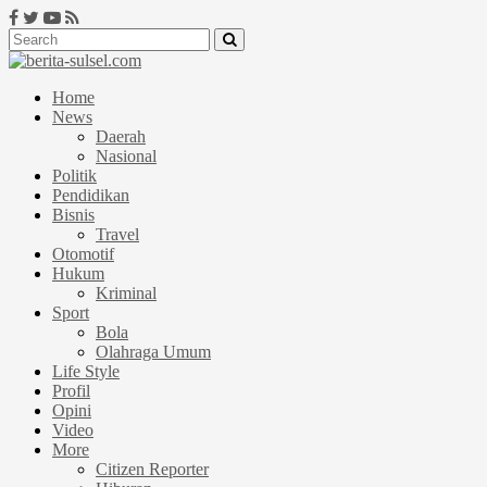
Home
News
Daerah
Nasional
Politik
Pendidikan
Bisnis
Travel
Otomotif
Hukum
Kriminal
Sport
Bola
Olahraga Umum
Life Style
Profil
Opini
Video
More
Citizen Reporter