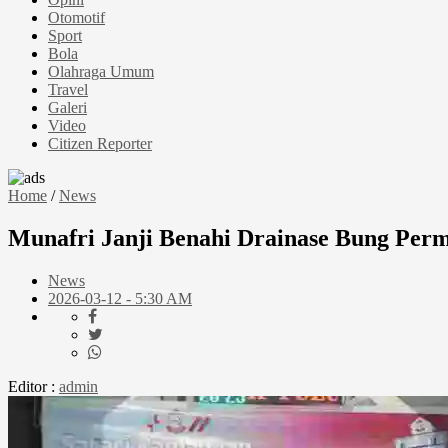
Otomotif
Sport
Bola
Olahraga Umum
Travel
Galeri
Video
Citizen Reporter
Home
/
News
Munafri Janji Benahi Drainase Bung Perm
News
2026-03-12 - 5:30 AM
Editor :
admin