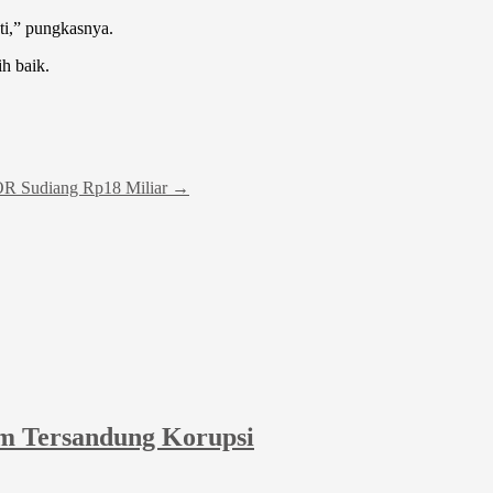
ti,” pungkasnya.
h baik.
OR Sudiang Rp18 Miliar
→
m Tersandung Korupsi