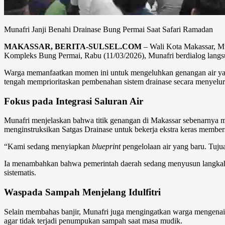
Munafri Janji Benahi Drainase Bung Permai Saat Safari Ramadan
MAKASSAR, BERITA-SULSEL.COM
– Wali Kota Makassar, Mun
Kompleks Bung Permai, Rabu (11/03/2026), Munafri berdialog langs
Warga memanfaatkan momen ini untuk mengeluhkan genangan air yan
tengah memprioritaskan pembenahan sistem drainase secara menyelur
Fokus pada Integrasi Saluran Air
Munafri menjelaskan bahwa titik genangan di Makassar sebenarnya mu
menginstruksikan Satgas Drainase untuk bekerja ekstra keras membe
“Kami sedang menyiapkan
blueprint
pengelolaan air yang baru. Tujua
Ia menambahkan bahwa pemerintah daerah sedang menyusun langkah tekn
sistematis.
Waspada Sampah Menjelang Idulfitri
Selain membahas banjir, Munafri juga mengingatkan warga mengenai
agar tidak terjadi penumpukan sampah saat masa mudik.