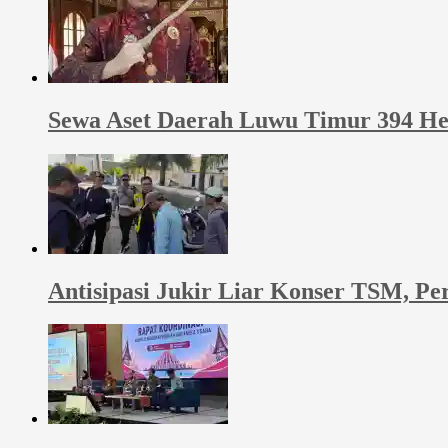
Sewa Aset Daerah Luwu Timur 394 He
Antisipasi Jukir Liar Konser TSM, P