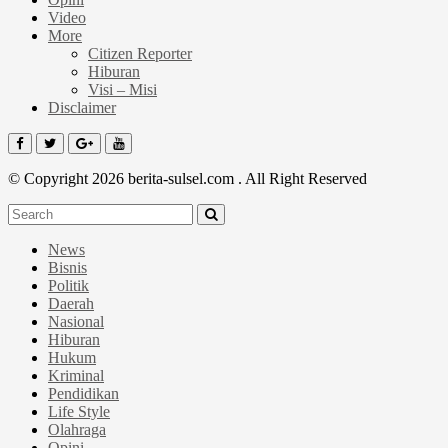
Video
More
Citizen Reporter
Hiburan
Visi – Misi
Disclaimer
© Copyright 2026 berita-sulsel.com . All Right Reserved
News
Bisnis
Politik
Daerah
Nasional
Hiburan
Hukum
Kriminal
Pendidikan
Life Style
Olahraga
Opini