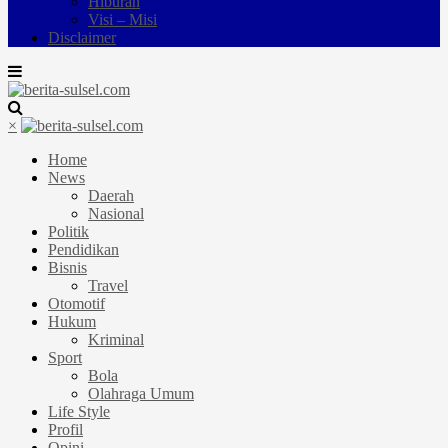
Hiburan
Visi – Misi
Disclaimer
×
Home
News
Daerah
Nasional
Politik
Pendidikan
Bisnis
Travel
Otomotif
Hukum
Kriminal
Sport
Bola
Olahraga Umum
Life Style
Profil
Opini