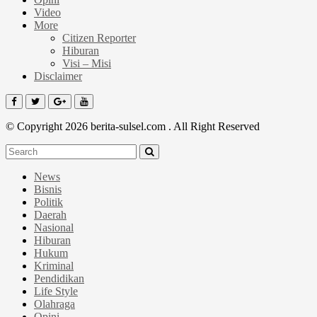
Video
More
Citizen Reporter
Hiburan
Visi – Misi
Disclaimer
© Copyright 2026 berita-sulsel.com . All Right Reserved
News
Bisnis
Politik
Daerah
Nasional
Hiburan
Hukum
Kriminal
Pendidikan
Life Style
Olahraga
Opini