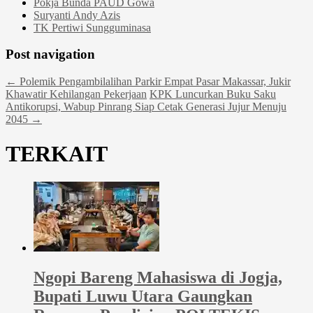
Pokja Bunda PAUD Gowa
Suryanti Andy Azis
TK Pertiwi Sungguminasa
Post navigation
←
Polemik Pengambilalihan Parkir Empat Pasar Makassar, Jukir
Khawatir Kehilangan Pekerjaan
KPK Luncurkan Buku Saku
Antikorupsi, Wabup Pinrang Siap Cetak Generasi Jujur Menuju
2045
→
TERKAIT
Ngopi Bareng Mahasiswa di Jogja,
Bupati Luwu Utara Gaungkan