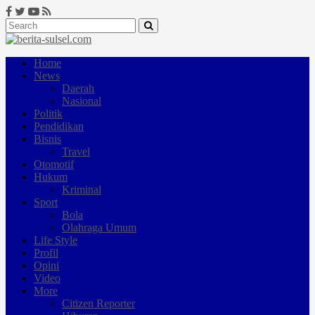
Home
News
Daerah
Nasional
Politik
Pendidikan
Bisnis
Travel
Otomotif
Hukum
Kriminal
Sport
Bola
Olahraga Umum
Life Style
Profil
Opini
Video
More
Citizen Reporter