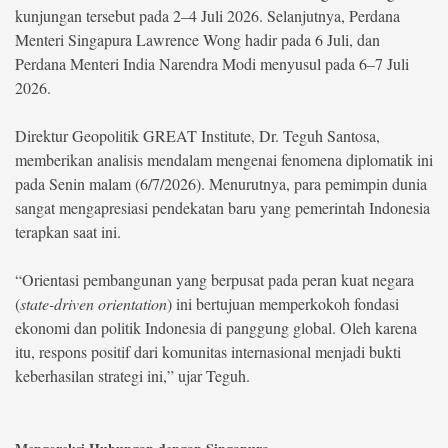
kunjungan tersebut pada 2–4 Juli 2026. Selanjutnya, Perdana
Menteri Singapura Lawrence Wong hadir pada 6 Juli, dan
©
Copyright
Perdana Menteri India Narendra Modi menyusul pada 6–7 Juli
2026
berita-
2026.
sulsel.com
.
All
Direktur Geopolitik GREAT Institute, Dr. Teguh Santosa,
Right
Reserved
memberikan analisis mendalam mengenai fenomena diplomatik ini
pada Senin malam (6/7/2026). Menurutnya, para pemimpin dunia
sangat mengapresiasi pendekatan baru yang pemerintah Indonesia
terapkan saat ini.
“Orientasi pembangunan yang berpusat pada peran kuat negara
(
state-driven orientation
) ini bertujuan memperkokoh fondasi
ekonomi dan politik Indonesia di panggung global. Oleh karena
itu, respons positif dari komunitas internasional menjadi bukti
keberhasilan strategi ini,” ujar Teguh.