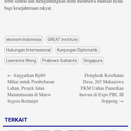
lebih sentral dan menguntungkan demi membawa manfaat nyata
bagi kesejahteraan rakyat.
ekonomi Indonesia
GREAT Institute
Hubungan Internasional
Kunjungan Diplomatik.
Lawrence Wong
Prabowo Subianto
Singapura
Post
←
Anggarkan Rp80
Dongkrak Kesehatan
navigation
Miliar untuk Pembebasan
Desa, 265 Mahasiswa
Lahan, Proyek Jalan
FKM Unhas Pamerkan
Mamminasata di Maros
Inovasi di Expo PBL III
Segera Berlanjut
Soppeng
→
TERKAIT