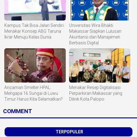
Kampus Tak Bisa Jalan Sendiri:
Universitas Wira Bhakti
Menakar Konsep ABG Taruna
Makassar Siapkan Lulusan
Ikrar Menuju Kelas Dunia
Akuntansi dan Manajemen
Berbasis Digital
Ancaman Smelter HPAL:
Menakar Resep Digitalisasi
Mengapa 16 Sungai di Luwu
Perparkiran Makassar yang
Timur Harus Kita Selamatkan?
Dilirik Kota Palopo
COMMENT
TERPOPULER