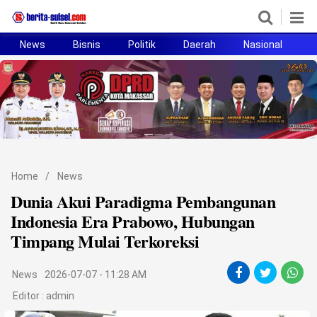
News
Bisnis
Politik
Daerah
Nasional
H
Home
News
Politik
Pendidikan
Home
/
News
Bisnis
Dunia Akui Paradigma Pembangunan
Indonesia Era Prabowo, Hubungan
Otomotif
Timpang Mulai Terkoreksi
Hukum
News
2026-07-07 - 11:28 AM
Sport
Editor :
admin