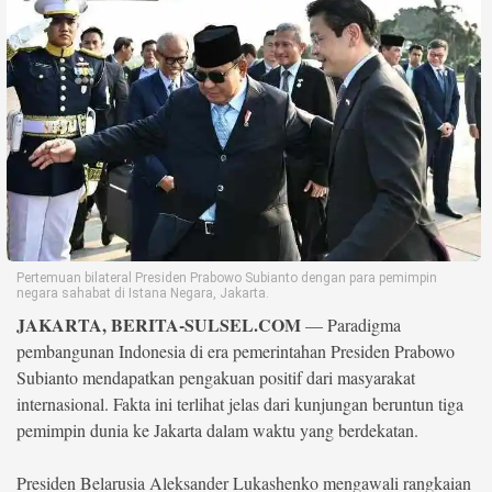
Life Style
Profil
Opini
Video
More
Disclaimer
Pertemuan bilateral Presiden Prabowo Subianto dengan para pemimpin
negara sahabat di Istana Negara, Jakarta.
JAKARTA, BERITA-SULSEL.COM
— Paradigma
pembangunan Indonesia di era pemerintahan Presiden Prabowo
Subianto mendapatkan pengakuan positif dari masyarakat
internasional. Fakta ini terlihat jelas dari kunjungan beruntun tiga
pemimpin dunia ke Jakarta dalam waktu yang berdekatan.
Presiden Belarusia Aleksander Lukashenko mengawali rangkaian