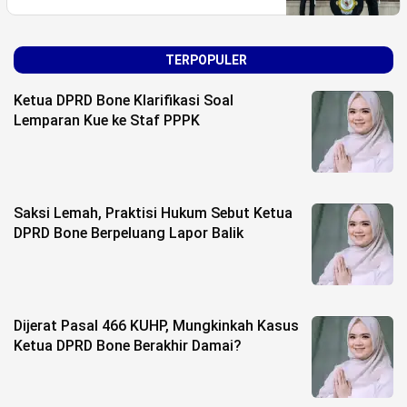
Life Style
Profil
TERPOPULER
Opini
Ketua DPRD Bone Klarifikasi Soal
Lemparan Kue ke Staf PPPK
Video
More
Disclaimer
Saksi Lemah, Praktisi Hukum Sebut Ketua
DPRD Bone Berpeluang Lapor Balik
Dijerat Pasal 466 KUHP, Mungkinkah Kasus
Ketua DPRD Bone Berakhir Damai?