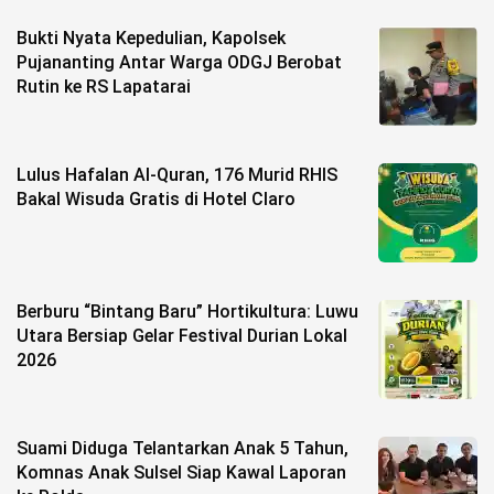
Bukti Nyata Kepedulian, Kapolsek
©
Copyright
Pujananting Antar Warga ODGJ Berobat
2026
Rutin ke RS Lapatarai
berita-
sulsel.com
.
All
Right
Reserved
Lulus Hafalan Al-Quran, 176 Murid RHIS
Bakal Wisuda Gratis di Hotel Claro
Berburu “Bintang Baru” Hortikultura: Luwu
Utara Bersiap Gelar Festival Durian Lokal
2026
Suami Diduga Telantarkan Anak 5 Tahun,
Komnas Anak Sulsel Siap Kawal Laporan