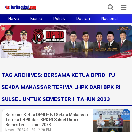
News
Bisnis
Politik
Daerah
Nasional
H
Home
News
Politik
Pendidikan
TAG ARCHIVES:
BERSAMA KETUA DPRD- PJ
Bisnis
SEKDA MAKASSAR TERIMA LHPK DARI BPK RI
Otomotif
SULSEL UNTUK SEMESTER II TAHUN 2023
Hukum
Bersama Ketua DPRD- PJ Sekda Makassar
Terima LHPK dari BPK RI Sulsel Untuk
Sport
Semester II Tahun 2023
News
2024-01-20 - 2:20 PM