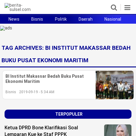
News
Bisnis
Politik
Daerah
Nasional
H
Home
News
TAG ARCHIVES:
BI INSTITUT MAKASSAR BEDAH
Politik
BUKU PUSAT EKONOMI MARITIM
Pendidikan
BI Institut Makassar Bedah Buku Pusat
Ekonomi Maritim
Bisnis
Bisnis
2019-09-19 - 5:34 AM
Otomotif
Hukum
TERPOPULER
Sport
Ketua DPRD Bone Klarifikasi Soal
Lemparan Kue ke Staf PPPK