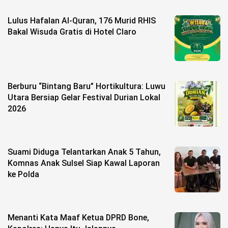
Lulus Hafalan Al-Quran, 176 Murid RHIS
©
Copyright
Bakal Wisuda Gratis di Hotel Claro
2026
berita-
sulsel.com
.
All
Right
Reserved
Berburu “Bintang Baru” Hortikultura: Luwu
Utara Bersiap Gelar Festival Durian Lokal
2026
Suami Diduga Telantarkan Anak 5 Tahun,
Komnas Anak Sulsel Siap Kawal Laporan
ke Polda
Menanti Kata Maaf Ketua DPRD Bone,