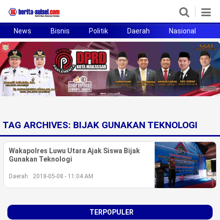
News
Bisnis
Politik
Daerah
Nasional
H
Home
News
Politik
Pendidikan
TAG ARCHIVES:
BIJAK GUNAKAN TEKNOLOGI
Bisnis
Wakapolres Luwu Utara Ajak Siswa Bijak
Otomotif
Gunakan Teknologi
Daerah
2018-05-08 - 11:04 AM
Hukum
Sport
TERPOPULER