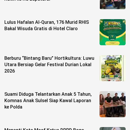
©
Copyright
2026
Lulus Hafalan Al-Quran, 176 Murid RHIS
berita-
sulsel.com
Bakal Wisuda Gratis di Hotel Claro
.
All
Right
Reserved
Berburu “Bintang Baru” Hortikultura: Luwu
Utara Bersiap Gelar Festival Durian Lokal
2026
Suami Diduga Telantarkan Anak 5 Tahun,
Komnas Anak Sulsel Siap Kawal Laporan
ke Polda