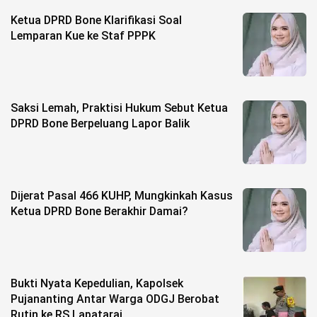
Life Style
Ketua DPRD Bone Klarifikasi Soal
Profil
Lemparan Kue ke Staf PPPK
Opini
Video
Saksi Lemah, Praktisi Hukum Sebut Ketua
DPRD Bone Berpeluang Lapor Balik
More
Disclaimer
Dijerat Pasal 466 KUHP, Mungkinkah Kasus
Ketua DPRD Bone Berakhir Damai?
Bukti Nyata Kepedulian, Kapolsek
Pujananting Antar Warga ODGJ Berobat
Rutin ke RS Lapatarai