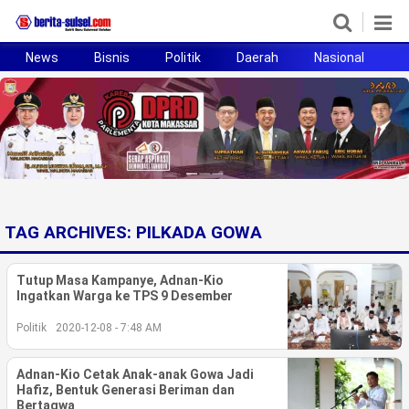
News
Bisnis
Politik
Daerah
Nasional
H
Home
News
Politik
Pendidikan
TAG ARCHIVES:
PILKADA GOWA
Bisnis
Tutup Masa Kampanye, Adnan-Kio
Otomotif
Ingatkan Warga ke TPS 9 Desember
Politik
2020-12-08 - 7:48 AM
Hukum
Sport
Adnan-Kio Cetak Anak-anak Gowa Jadi
Hafiz, Bentuk Generasi Beriman dan
Bertaqwa