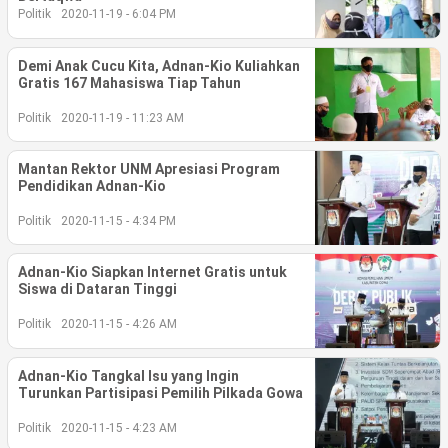
Life Style
Politik
2020-11-19 - 6:04 PM
Profil
Demi Anak Cucu Kita, Adnan-Kio Kuliahkan
Gratis 167 Mahasiswa Tiap Tahun
Opini
Politik
2020-11-19 - 11:23 AM
Video
Mantan Rektor UNM Apresiasi Program
More
Pendidikan Adnan-Kio
Politik
2020-11-15 - 4:34 PM
Disclaimer
Adnan-Kio Siapkan Internet Gratis untuk
Siswa di Dataran Tinggi
Politik
2020-11-15 - 4:26 AM
Adnan-Kio Tangkal Isu yang Ingin
Turunkan Partisipasi Pemilih Pilkada Gowa
Politik
2020-11-15 - 4:23 AM