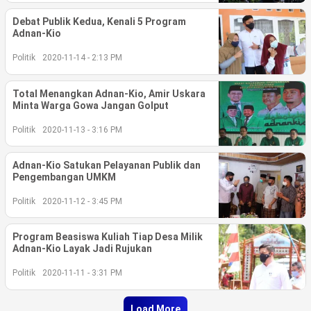
Debat Publik Kedua, Kenali 5 Program
©
Adnan-Kio
Copyright
2026
berita-
Politik
2020-11-14 - 2:13 PM
sulsel.com
.
All
Total Menangkan Adnan-Kio, Amir Uskara
Right
Minta Warga Gowa Jangan Golput
Reserved
Politik
2020-11-13 - 3:16 PM
Adnan-Kio Satukan Pelayanan Publik dan
Pengembangan UMKM
Politik
2020-11-12 - 3:45 PM
Program Beasiswa Kuliah Tiap Desa Milik
Adnan-Kio Layak Jadi Rujukan
Politik
2020-11-11 - 3:31 PM
Load More