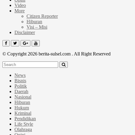
Video
More
Citizen Reporter
Hiburan
Visi – Misi
Disclaimer
© Copyright 2026 berita-sulsel.com . All Right Reserved
News
Bisnis
Politik
Daerah
Nasional
Hiburan
Hukum
Kriminal
Pendidikan
Life Style
Olahraga
Opini