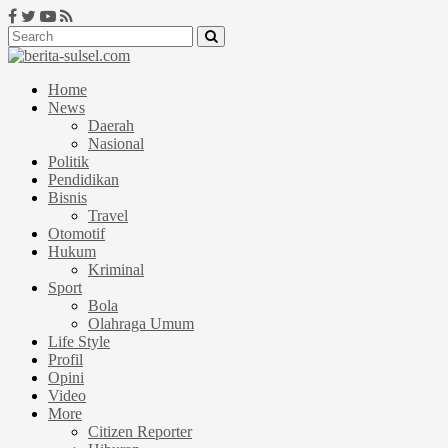
Home
News
Daerah
Nasional
Politik
Pendidikan
Bisnis
Travel
Otomotif
Hukum
Kriminal
Sport
Bola
Olahraga Umum
Life Style
Profil
Opini
Video
More
Citizen Reporter