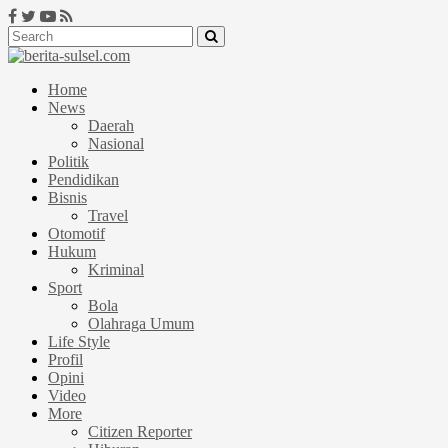
Home
News
Daerah
Nasional
Politik
Pendidikan
Bisnis
Travel
Otomotif
Hukum
Kriminal
Sport
Bola
Olahraga Umum
Life Style
Profil
Opini
Video
More
Citizen Reporter