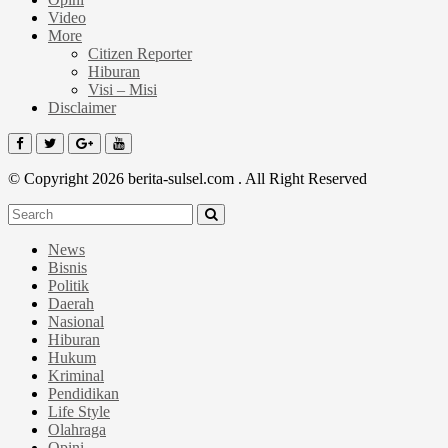
Video
More
Citizen Reporter
Hiburan
Visi – Misi
Disclaimer
© Copyright 2026 berita-sulsel.com . All Right Reserved
News
Bisnis
Politik
Daerah
Nasional
Hiburan
Hukum
Kriminal
Pendidikan
Life Style
Olahraga
Opini