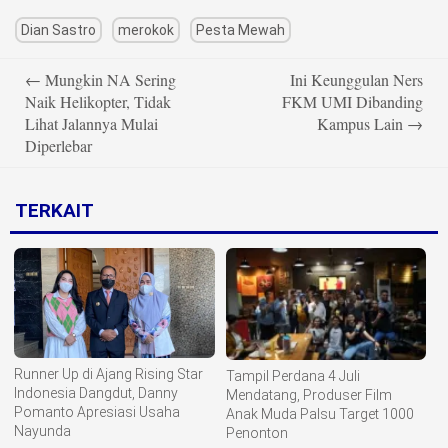
Dian Sastro
merokok
Pesta Mewah
Post
←
Mungkin NA Sering
Ini Keunggulan Ners
navigation
Naik Helikopter, Tidak
FKM UMI Dibanding
Lihat Jalannya Mulai
Kampus Lain
→
Diperlebar
TERKAIT
Runner Up di Ajang Rising Star
Tampil Perdana 4 Juli
Indonesia Dangdut, Danny
Mendatang, Produser Film
Pomanto Apresiasi Usaha
Anak Muda Palsu Target 1000
Nayunda
Penonton