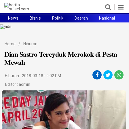
News
Bisnis
Politik
Daerah
Nasional
H
Home
News
Home
/
Hiburan
Dian Sastro Tercyduk Merokok di Pesta
Politik
Mewah
Pendidikan
Hiburan
2018-03-18 - 9:02 PM
Bisnis
Editor :
admin
Otomotif
Hukum
Sport