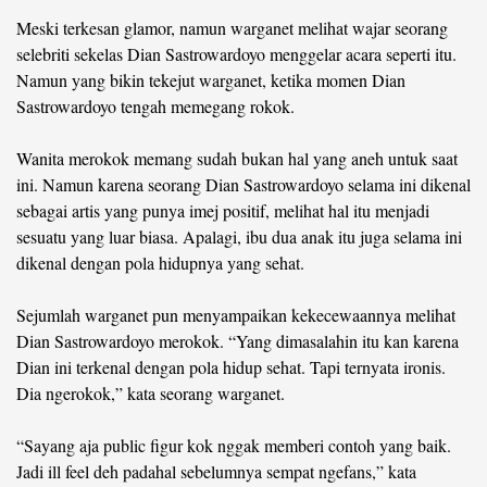
Meski terkesan glamor, namun warganet melihat wajar seorang
©
selebriti sekelas Dian Sastrowardoyo menggelar acara seperti itu.
Copyright
2026
Namun yang bikin tekejut warganet, ketika momen Dian
berita-
Sastrowardoyo tengah memegang rokok.
sulsel.com
.
All
Right
Wanita merokok memang sudah bukan hal yang aneh untuk saat
Reserved
ini. Namun karena seorang Dian Sastrowardoyo selama ini dikenal
sebagai artis yang punya imej positif, melihat hal itu menjadi
sesuatu yang luar biasa. Apalagi, ibu dua anak itu juga selama ini
dikenal dengan pola hidupnya yang sehat.
Sejumlah warganet pun menyampaikan kekecewaannya melihat
Dian Sastrowardoyo merokok. “Yang dimasalahin itu kan karena
Dian ini terkenal dengan pola hidup sehat. Tapi ternyata ironis.
Dia ngerokok,” kata seorang warganet.
“Sayang aja public figur kok nggak memberi contoh yang baik.
Jadi ill feel deh padahal sebelumnya sempat ngefans,” kata