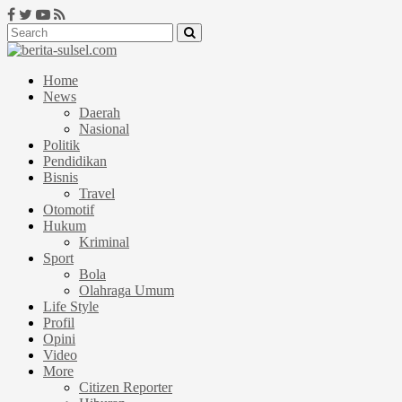
Home
News
Daerah
Nasional
Politik
Pendidikan
Bisnis
Travel
Otomotif
Hukum
Kriminal
Sport
Bola
Olahraga Umum
Life Style
Profil
Opini
Video
More
Citizen Reporter