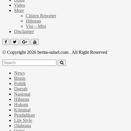
Video
More
Citizen Reporter
Hiburan
Visi – Misi
Disclaimer
© Copyright 2026 berita-sulsel.com . All Right Reserved
News
Bisnis
Politik
Daerah
Nasional
Hiburan
Hukum
Kriminal
Pendidikan
Life Style
Olahraga
Opini