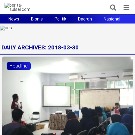
News
Bisnis
Politik
Daerah
Nasional
H
Home
News
DAILY ARCHIVES:
2018-03-30
Politik
Headline
Pendidikan
Bisnis
Otomotif
Hukum
Sport