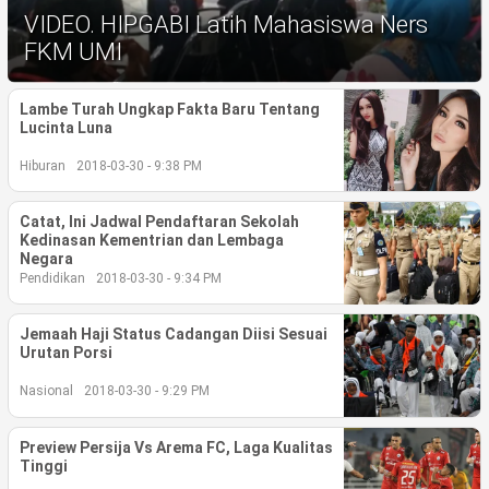
Life Style
VIDEO. HIPGABI Latih Mahasiswa Ners
FKM UMI
Profil
Opini
Lambe Turah Ungkap Fakta Baru Tentang
Lucinta Luna
Video
Hiburan
2018-03-30 - 9:38 PM
More
Catat, Ini Jadwal Pendaftaran Sekolah
Kedinasan Kementrian dan Lembaga
Disclaimer
Negara
Pendidikan
2018-03-30 - 9:34 PM
Jemaah Haji Status Cadangan Diisi Sesuai
Urutan Porsi
Nasional
2018-03-30 - 9:29 PM
Preview Persija Vs Arema FC, Laga Kualitas
Tinggi