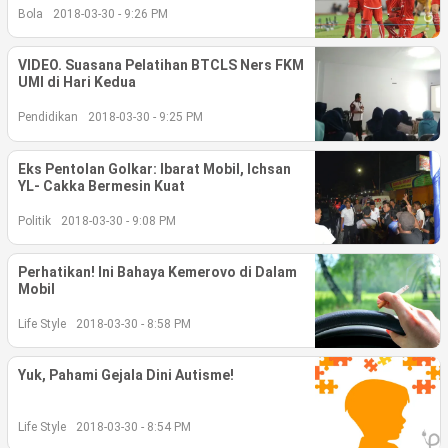
Bola
2018-03-30 - 9:26 PM
©
Copyright
VIDEO. Suasana Pelatihan BTCLS Ners FKM
2026
berita-
UMI di Hari Kedua
sulsel.com
.
Pendidikan
2018-03-30 - 9:25 PM
All
Right
Reserved
Eks Pentolan Golkar: Ibarat Mobil, Ichsan
YL- Cakka Bermesin Kuat
Politik
2018-03-30 - 9:08 PM
Perhatikan! Ini Bahaya Kemerovo di Dalam
Mobil
Life Style
2018-03-30 - 8:58 PM
Yuk, Pahami Gejala Dini Autisme!
Life Style
2018-03-30 - 8:54 PM