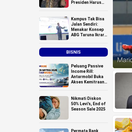
Presiden Harus
Turun Tangan
Atasi Bencana
Smelter HPAL?
Kampus Tak Bisa
Jalan Sendiri:
Menakar Konsep
ABG Taruna Ikrar
Menuju Kelas
Dunia
BISNIS
Mari
Peluang Passive
Income Rill:
Antarmobil Buka
Akses Kemitraan
HUB Logistik
untuk Pemilik
Lahan se-
Nikmati Diskon
Indonesia
50% Levi’s, End of
Season Sale 2025
Permata Bank