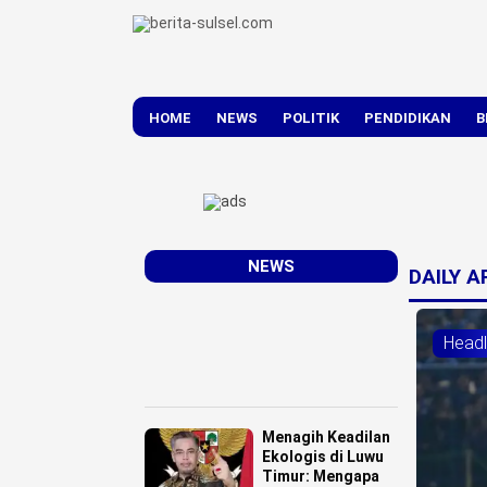
HOME
NEWS
POLITIK
PENDIDIKAN
B
DAERAH
NASIONAL
NEWS
DAILY 
Headl
Menagih Keadilan
Ekologis di Luwu
Timur: Mengapa