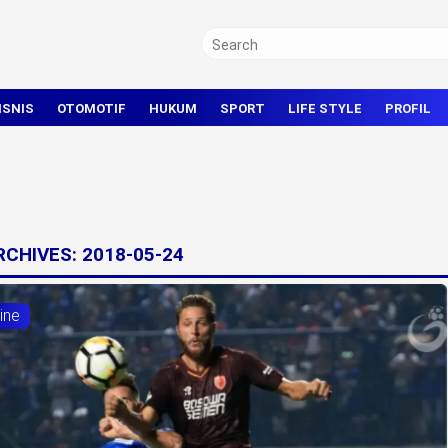
ISNIS
OTOMOTIF
HUKUM
SPORT
LIFE STYLE
PROFIL
TRAVEL
KRIMINAL
BOLA
OLAHRAGA UMUM
ARCHIVES:
2018-05-24
ine