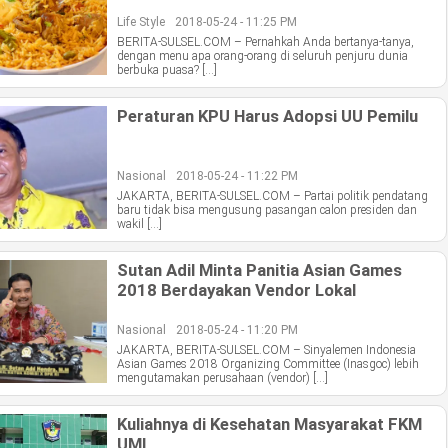
Life Style
2018-05-24 - 11:25 PM
BERITA-SULSEL.COM – Pernahkah Anda bertanya-tanya,
dengan menu apa orang-orang di seluruh penjuru dunia
berbuka puasa? […]
Peraturan KPU Harus Adopsi UU Pemilu
Nasional
2018-05-24 - 11:22 PM
JAKARTA, BERITA-SULSEL.COM – Partai politik pendatang
baru tidak bisa mengusung pasangan calon presiden dan
wakil […]
Sutan Adil Minta Panitia Asian Games
2018 Berdayakan Vendor Lokal
Nasional
2018-05-24 - 11:20 PM
JAKARTA, BERITA-SULSEL.COM – Sinyalemen Indonesia
Asian Games 2018 Organizing Committee (Inasgoc) lebih
mengutamakan perusahaan (vendor) […]
Kuliahnya di Kesehatan Masyarakat FKM
UMI