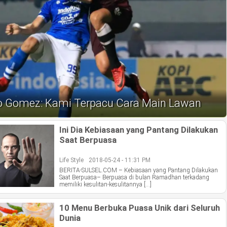
o Gomez: Kami Terpacu Cara Main Lawan
Ini Dia Kebiasaan yang Pantang Dilakukan
Saat Berpuasa
Life Style
2018-05-24 - 11:31 PM
BERITA-SULSEL.COM – Kebiasaan yang Pantang Dilakukan
Saat Berpuasa– Berpuasa di bulan Ramadhan terkadang
memiliki kesulitan-kesulitannya […]
10 Menu Berbuka Puasa Unik dari Seluruh
Dunia