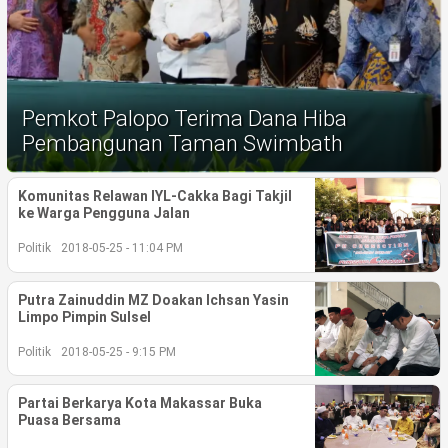
Life Style
Profil
Opini
Pemkot Palopo Terima Dana Hiba
Video
Pembangunan Taman Swimbath
More
Komunitas Relawan IYL-Cakka Bagi Takjil
ke Warga Pengguna Jalan
Disclaimer
Politik
2018-05-25 - 11:04 PM
Putra Zainuddin MZ Doakan Ichsan Yasin
Limpo Pimpin Sulsel
Politik
2018-05-25 - 9:15 PM
Partai Berkarya Kota Makassar Buka
Puasa Bersama