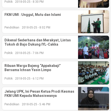
Politik
2018-05-25 - 8:30 PM
©
Copyright
FKM UMI : Unggul, Mutu dan Islami
2026
berita-
sulsel.com
.
Pendidikan
2018-05-25 - 8:02 PM
All
Right
Reserved
Dikenal Sederhana dan Merakyat, Lintas
Tokoh di Bajo Dukung IYL-Cakka
Politik
2018-05-25 - 7:06 PM
Ribuan Warga Bajeng “Appakabaji”
Bersama Ichsan Yasin Limpo
Politik
2018-05-25 - 6:12 PM
Jelang UPK, Ini Pesan Ketua Prodi Kesmas
FKM UMI Kepada Mahasiswanya
Pendidikan
2018-05-25 - 5:46 PM