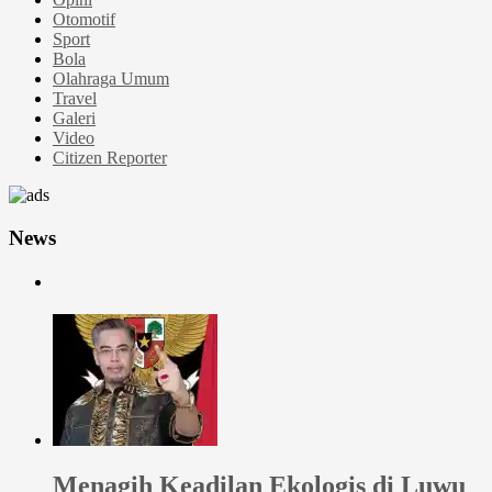
Otomotif
Sport
Bola
Olahraga Umum
Travel
Galeri
Video
Citizen Reporter
News
Menagih Keadilan Ekologis di Luwu