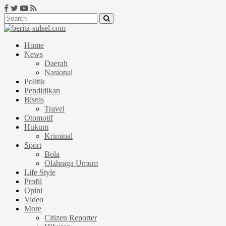
Home
News
Daerah
Nasional
Politik
Pendidikan
Bisnis
Travel
Otomotif
Hukum
Kriminal
Sport
Bola
Olahraga Umum
Life Style
Profil
Opini
Video
More
Citizen Reporter