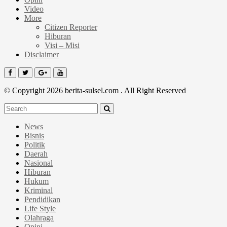
Video
More
Citizen Reporter
Hiburan
Visi – Misi
Disclaimer
© Copyright 2026 berita-sulsel.com . All Right Reserved
News
Bisnis
Politik
Daerah
Nasional
Hiburan
Hukum
Kriminal
Pendidikan
Life Style
Olahraga
Opini