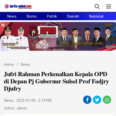
News
Bisnis
Politik
Daerah
Nasional
H
Home
News
Politik
Pendidikan
Home
/
News
Bisnis
Jufri Rahman Perkenalkan Kepala OPD
di Depan Pj Gubernur Sulsel Prof Fadjry
Otomotif
Djufry
Hukum
News
2025-01-08 - 2:19 PM
Sport
Editor :
admin