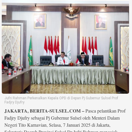
Life Style
Profil
Opini
Video
More
Disclaimer
Jufri Rahman Perkenalkan Kepala OPD di Depan Pj Gubernur Sulsel Prof
Fadjry Djufry
JAKARTA, BERITA-SULSEL.COM –
Pasca pelantikan Prof
Fadjry Djufry sebagai Pj Gubernur Sulsel oleh Menteri Dalam
Negeri Tito Karnavian, Selasa, 7 Januari 2025 di Jakarta,
Sekretaris Daerah Provinsi Sulsel Dr Jufri Rahman mengajak