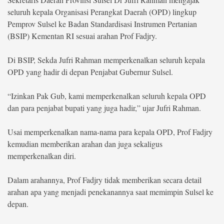
seluruh kepala Organisasi Perangkat Daerah (OPD) lingkup
©
Pemprov Sulsel ke Badan Standardisasi Instrumen Pertanian
Copyright
2026
(BSIP) Kementan RI sesuai arahan Prof Fadjry.
berita-
sulsel.com
.
Di BSIP, Sekda Jufri Rahman memperkenalkan seluruh kepala
All
Right
OPD yang hadir di depan Penjabat Gubernur Sulsel.
Reserved
“Izinkan Pak Gub, kami memperkenalkan seluruh kepala OPD
dan para penjabat bupati yang juga hadir,” ujar Jufri Rahman.
Usai memperkenalkan nama-nama para kepala OPD, Prof Fadjry
kemudian memberikan arahan dan juga sekaligus
memperkenalkan diri.
Dalam arahannya, Prof Fadjry tidak memberikan secara detail
arahan apa yang menjadi penekanannya saat memimpin Sulsel ke
depan.