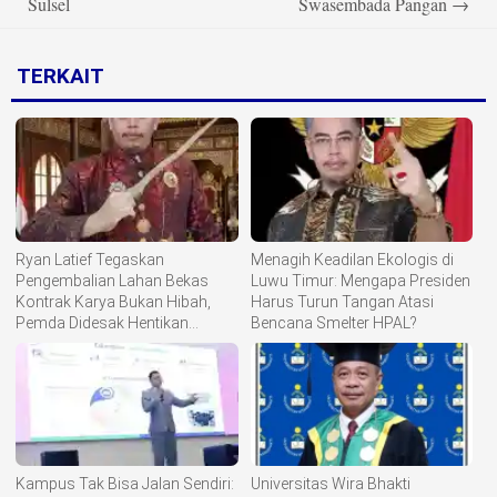
Sulsel
Swasembada Pangan
→
TERKAIT
Ryan Latief Tegaskan
Menagih Keadilan Ekologis di
Pengembalian Lahan Bekas
Luwu Timur: Mengapa Presiden
Kontrak Karya Bukan Hibah,
Harus Turun Tangan Atasi
Pemda Didesak Hentikan
Bencana Smelter HPAL?
Komoditisasi Tanah Ulayat
Kampus Tak Bisa Jalan Sendiri:
Universitas Wira Bhakti