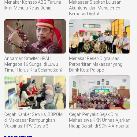
Menakar Konsep ABG Taruna
Makassar Siapkan Lulusan
Ikrar Menuju Kelas Dunia
Akuntansi dan Manajemen
Berbasis Digital
Ancaman Smelter HPAL:
Menakar Resep Digitalisasi
Mengapa 16 Sungai di Luwu
Perparkiran Makassar yang
Timur Harus Kita Selamatkan?
Dilirik Kota Palopo
Cegah Kanker Serviks, BBPOM
Cegah Penyakit Sejak Dini,
di Makassar Rampungkan
Mahasiswa KKN Unhas Ajarkan
Vaksinasi HPV Dosis 3
Hidup Bersih di SDN 4 Amparita