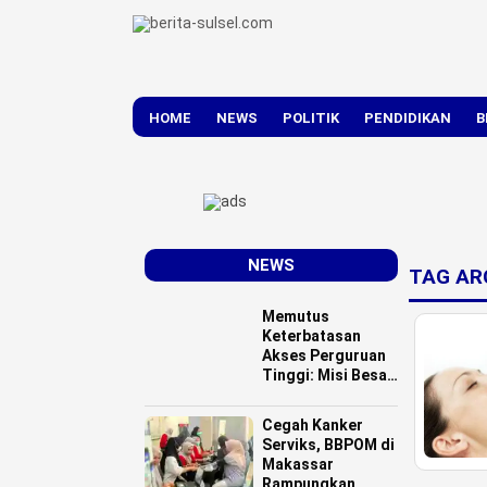
HOME
NEWS
POLITIK
PENDIDIKAN
B
DAERAH
NASIONAL
NEWS
TAG AR
Memutus
Keterbatasan
Akses Perguruan
Tinggi: Misi Besar
Luwu Utara
Mencetak SDM
Cegah Kanker
Abad 21
Serviks, BBPOM di
Makassar
Rampungkan