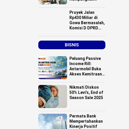
Vaksinasi HPV
Dosis 3
Proyek Jalan
Rp430 Miliar di
Gowa Bermasalah,
Komisi D DPRD
Sulsel dan Kadis
Bina Marga
Diduga “Main
BISNIS
Mata”
Peluang Passive
Income Rill:
Antarmobil Buka
Akses Kemitraan
HUB Logistik
untuk Pemilik
Nikmati Diskon
Lahan se-
50% Levi’s, End of
Indonesia
Season Sale 2025
Permata Bank
Mempertahankan
Kinerja Positif