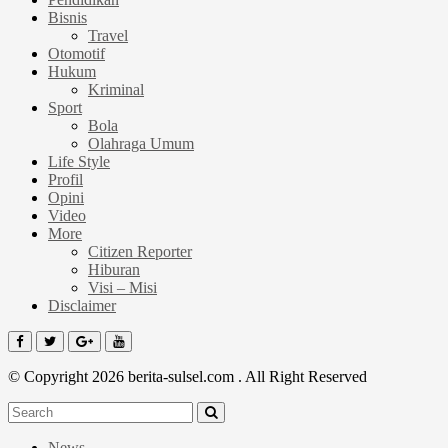
Bisnis
Travel
Otomotif
Hukum
Kriminal
Sport
Bola
Olahraga Umum
Life Style
Profil
Opini
Video
More
Citizen Reporter
Hiburan
Visi – Misi
Disclaimer
© Copyright 2026 berita-sulsel.com . All Right Reserved
News