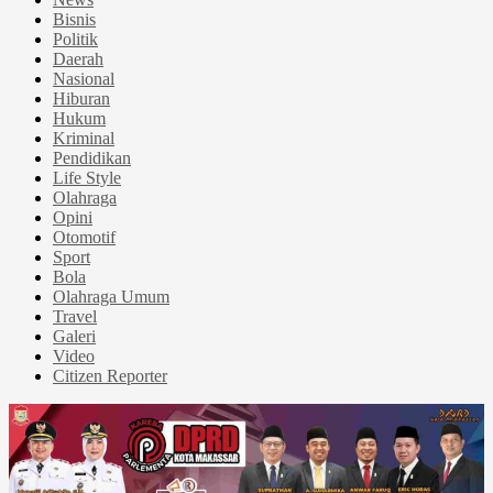
Bisnis
Politik
Daerah
Nasional
Hiburan
Hukum
Kriminal
Pendidikan
Life Style
Olahraga
Opini
Otomotif
Sport
Bola
Olahraga Umum
Travel
Galeri
Video
Citizen Reporter