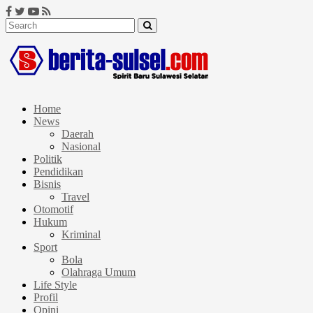
Home
News
Daerah
Nasional
Politik
Pendidikan
Bisnis
Travel
Otomotif
Hukum
Kriminal
Sport
Bola
Olahraga Umum
Life Style
Profil
Opini