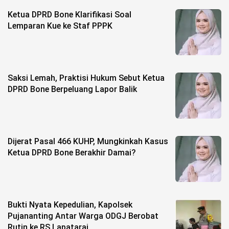
Life Style
Ketua DPRD Bone Klarifikasi Soal
Profil
Lemparan Kue ke Staf PPPK
Opini
Video
Saksi Lemah, Praktisi Hukum Sebut Ketua
DPRD Bone Berpeluang Lapor Balik
More
Disclaimer
Dijerat Pasal 466 KUHP, Mungkinkah Kasus
Ketua DPRD Bone Berakhir Damai?
Bukti Nyata Kepedulian, Kapolsek
Pujananting Antar Warga ODGJ Berobat
Rutin ke RS Lapatarai