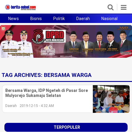
News
Bisnis
Politik
Daerah
Nasional
H
Home
News
Politik
Pendidikan
TAG ARCHIVES:
BERSAMA WARGA
Bisnis
Bersama Warga, IDP Ngeteh di Pasar Sore
Otomotif
Mulyorejo Sukamaju Selatan
Daerah
2019-12-15 - 4:32 AM
Hukum
Sport
TERPOPULER