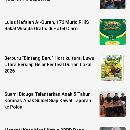
©
Copyright
2026
Lulus Hafalan Al-Quran, 176 Murid RHIS
berita-
sulsel.com
Bakal Wisuda Gratis di Hotel Claro
.
All
Right
Reserved
Berburu “Bintang Baru” Hortikultura: Luwu
Utara Bersiap Gelar Festival Durian Lokal
2026
Suami Diduga Telantarkan Anak 5 Tahun,
Komnas Anak Sulsel Siap Kawal Laporan
ke Polda