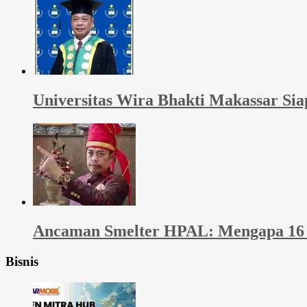
Universitas Wira Bhakti Makassar Si
Ancaman Smelter HPAL: Mengapa 16 
Bisnis