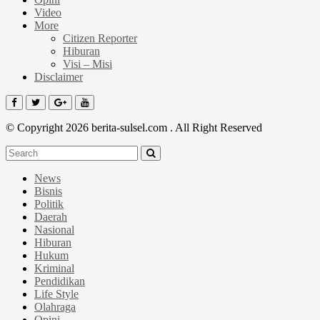
Video
More
Citizen Reporter
Hiburan
Visi – Misi
Disclaimer
© Copyright 2026 berita-sulsel.com . All Right Reserved
News
Bisnis
Politik
Daerah
Nasional
Hiburan
Hukum
Kriminal
Pendidikan
Life Style
Olahraga
Opini