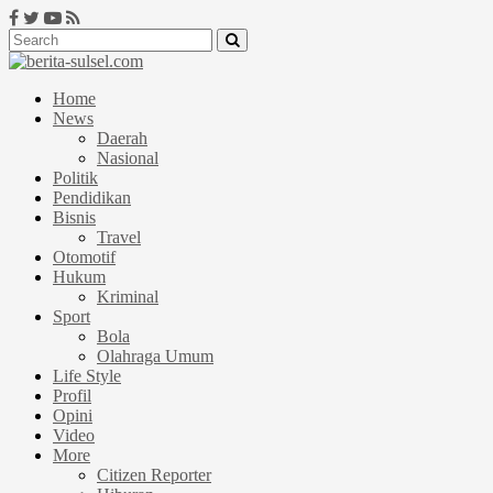
Home
News
Daerah
Nasional
Politik
Pendidikan
Bisnis
Travel
Otomotif
Hukum
Kriminal
Sport
Bola
Olahraga Umum
Life Style
Profil
Opini
Video
More
Citizen Reporter