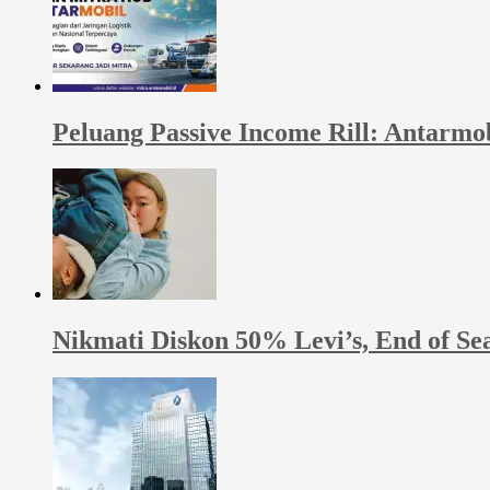
Peluang Passive Income Rill: Antarmo
Nikmati Diskon 50% Levi’s, End of Se