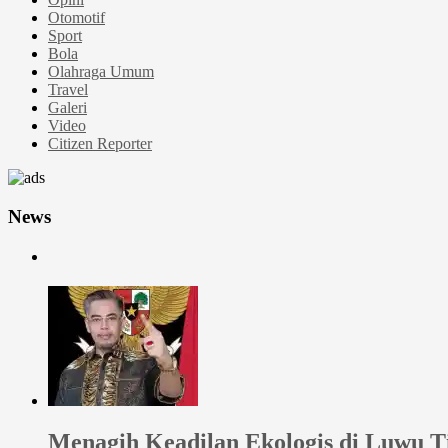
Otomotif
Sport
Bola
Olahraga Umum
Travel
Galeri
Video
Citizen Reporter
News
Menagih Keadilan Ekologis di Luwu 