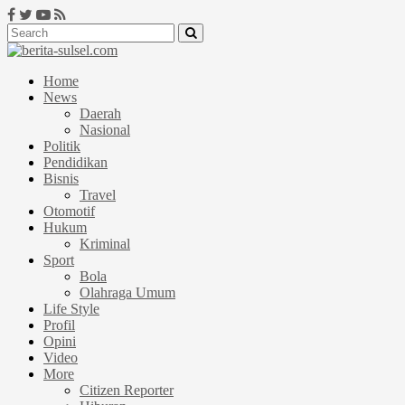
Home
News
Daerah
Nasional
Politik
Pendidikan
Bisnis
Travel
Otomotif
Hukum
Kriminal
Sport
Bola
Olahraga Umum
Life Style
Profil
Opini
Video
More
Citizen Reporter