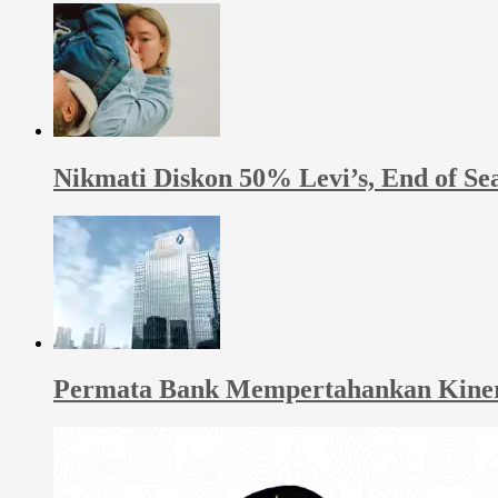
Nikmati Diskon 50% Levi’s, End of Se
Permata Bank Mempertahankan Kinerja