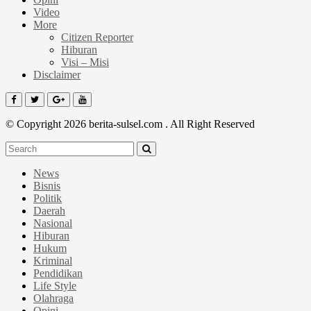
Video
More
Citizen Reporter
Hiburan
Visi – Misi
Disclaimer
© Copyright 2026 berita-sulsel.com . All Right Reserved
News
Bisnis
Politik
Daerah
Nasional
Hiburan
Hukum
Kriminal
Pendidikan
Life Style
Olahraga
Opini