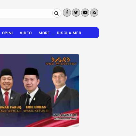
OPINI
VIDEO
MORE
DISCLAIMER
CITIZEN REPORTER
HIBURAN
VISI – MISI