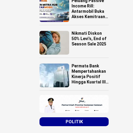
Peluang Passive
Income Rill:
Antarmobil Buka
Akses Kemitraan
HUB Logistik
untuk Pemilik
Lahan se-
Nikmati Diskon
Indonesia
50% Levi’s, End of
Season Sale 2025
Permata Bank
Mempertahankan
Kinerja Positif
Hingga Kuartal III
Tahun 2025
POLITIK