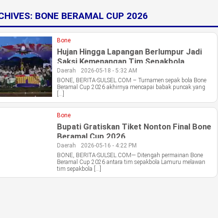
CHIVES:
BONE BERAMAL CUP 2026
Bone
Hujan Hingga Lapangan Berlumpur Jadi
Saksi Kemenangan Tim Sepakbola
Palakka Bone
Daerah
2026-05-18 - 5:32 AM
BONE, BERITA-SULSEL.COM – Turnamen sepak bola Bone
Beramal Cup 2026 akhirnya mencapai babak puncak yang
[…]
Bone
Bupati Gratiskan Tiket Nonton Final Bone
Beramal Cup 2026
Daerah
2026-05-16 - 4:22 PM
BONE, BERITA-SULSEL.COM— Ditengah permainan Bone
Beramal Cup 2026 antara tim sepakbola Lamuru melawan
tim sepakbola […]