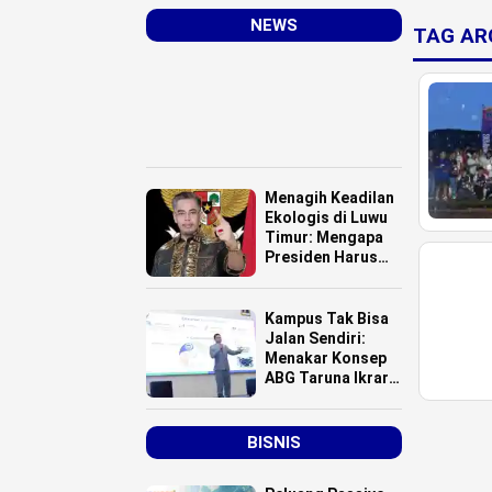
NEWS
TAG AR
Menagih Keadilan
Ekologis di Luwu
Timur: Mengapa
Presiden Harus
Turun Tangan
Atasi Bencana
Smelter HPAL?
Kampus Tak Bisa
Jalan Sendiri:
Menakar Konsep
ABG Taruna Ikrar
Menuju Kelas
Dunia
BISNIS