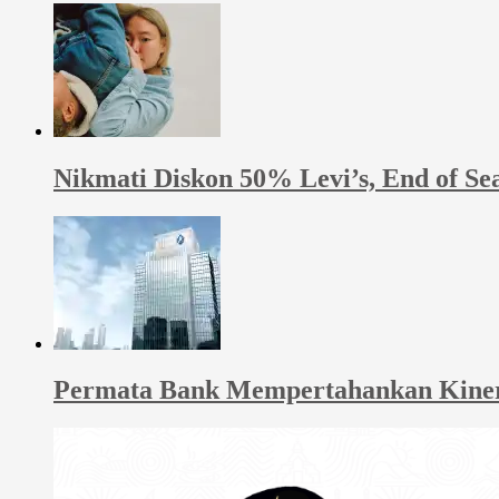
Nikmati Diskon 50% Levi’s, End of Se
Permata Bank Mempertahankan Kinerja