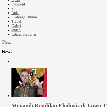
Otomotif
Sport
Bola
Olahraga Umum
Travel
Galeri
Video
Citizen Reporter
News
Menagih Keadilan Ekologis di Luwu 