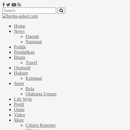
Home
News
Daerah
Nasional
Politik
Pendidikan
Bisnis
Travel
Otomotif
Hukum
Kriminal
Sport
Bola
Olahraga Umum
Life Style
Profil
Opini
Video
More
Citizen Reporter