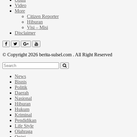
Video
More
Citizen Reporter
Hiburan
Visi – Misi
Disclaimer
© Copyright 2026 berita-sulsel.com . All Right Reserved
News
Bisnis
Politik
Daerah
Nasional
Hiburan
Hukum
Kriminal
Pendidikan
Life Style
Olahraga
Opini