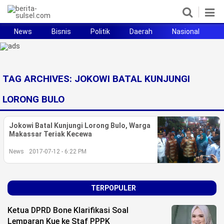
News
Bisnis
Politik
Daerah
Nasional
H
Home
News
TAG ARCHIVES:
JOKOWI BATAL KUNJUNGI
Politik
LORONG BULO
Pendidikan
Jokowi Batal Kunjungi Lorong Bulo, Warga
Makassar Teriak Kecewa
Bisnis
News
2017-07-12 - 6:22 PM
Otomotif
Hukum
TERPOPULER
Sport
Ketua DPRD Bone Klarifikasi Soal
Lemparan Kue ke Staf PPPK