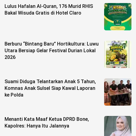
Lulus Hafalan Al-Quran, 176 Murid RHIS
©
Bakal Wisuda Gratis di Hotel Claro
Copyright
2026
berita-
sulsel.com
.
All
Right
Berburu “Bintang Baru” Hortikultura: Luwu
Reserved
Utara Bersiap Gelar Festival Durian Lokal
2026
Suami Diduga Telantarkan Anak 5 Tahun,
Komnas Anak Sulsel Siap Kawal Laporan
ke Polda
Menanti Kata Maaf Ketua DPRD Bone,
Kapolres: Hanya Itu Jalannya