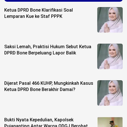
Life Style
Ketua DPRD Bone Klarifikasi Soal
Profil
Lemparan Kue ke Staf PPPK
Opini
Video
Saksi Lemah, Praktisi Hukum Sebut Ketua
More
DPRD Bone Berpeluang Lapor Balik
Disclaimer
Dijerat Pasal 466 KUHP, Mungkinkah Kasus
Ketua DPRD Bone Berakhir Damai?
Bukti Nyata Kepedulian, Kapolsek
Pujananting Antar Warga ODGJ Berobat