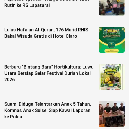
Rutin ke RS Lapatarai
©
Copyright
2026
berita-
sulsel.com
Lulus Hafalan Al-Quran, 176 Murid RHIS
.
Bakal Wisuda Gratis di Hotel Claro
All
Right
Reserved
Berburu “Bintang Baru” Hortikultura: Luwu
Utara Bersiap Gelar Festival Durian Lokal
2026
Suami Diduga Telantarkan Anak 5 Tahun,
Komnas Anak Sulsel Siap Kawal Laporan
ke Polda