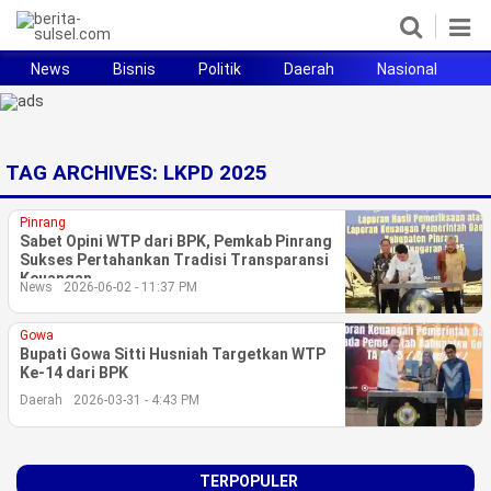
News
Bisnis
Politik
Daerah
Nasional
H
Home
News
TAG ARCHIVES:
LKPD 2025
Politik
Pinrang
Sabet Opini WTP dari BPK, Pemkab Pinrang
Pendidikan
Sukses Pertahankan Tradisi Transparansi
Keuangan
News
2026-06-02 - 11:37 PM
Bisnis
Gowa
Otomotif
Bupati Gowa Sitti Husniah Targetkan WTP
Ke-14 dari BPK
Hukum
Daerah
2026-03-31 - 4:43 PM
Sport
TERPOPULER