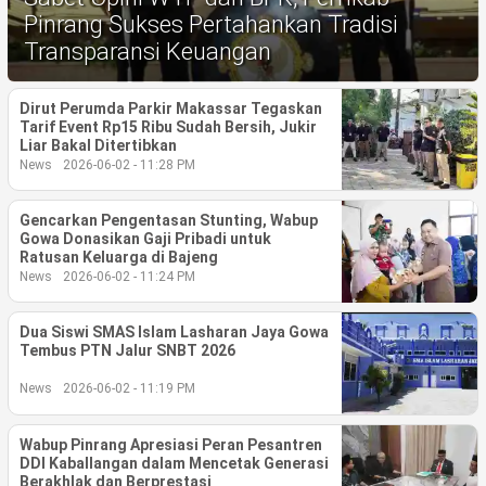
Life Style
Pinrang Sukses Pertahankan Tradisi
Transparansi Keuangan
Profil
Opini
Dirut Perumda Parkir Makassar Tegaskan
Tarif Event Rp15 Ribu Sudah Bersih, Jukir
Liar Bakal Ditertibkan
Video
News
2026-06-02 - 11:28 PM
More
Gencarkan Pengentasan Stunting, Wabup
Gowa Donasikan Gaji Pribadi untuk
Disclaimer
Ratusan Keluarga di Bajeng
News
2026-06-02 - 11:24 PM
Dua Siswi SMAS Islam Lasharan Jaya Gowa
Tembus PTN Jalur SNBT 2026
News
2026-06-02 - 11:19 PM
Wabup Pinrang Apresiasi Peran Pesantren
DDI Kaballangan dalam Mencetak Generasi
Berakhlak dan Berprestasi