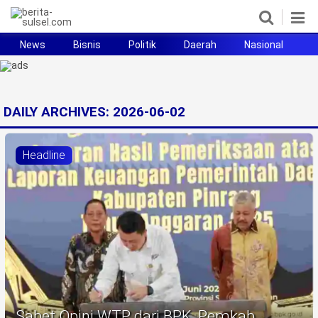
News
Bisnis
Politik
Daerah
Nasional
H
Home
News
DAILY ARCHIVES:
2026-06-02
Politik
Headline
Pendidikan
Bisnis
Otomotif
Hukum
Sport
Sabet Opini WTP dari BPK, Pemkab