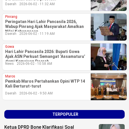
Daerah
2026-06-02 - 11:32 AM
©
Copyright
Pinrang
2026
Peringatan Hari Lahir Pancasila 2026,
berita-
Wabup Pinrang Ajak Masyarakat Amalkan
sulsel.com
Nilai Kebangsaan
.
Daerah
2026-06-02 - 11:19 AM
All
Right
Reserved
Gowa
Hari Lahir Pancasila 2026: Bupati Gowa
Ajak ASN Perkuat Semangat ‘Assamaturu’
demi Kemajuan Daerah
News
2026-06-02 - 10:58 AM
Maros
Pemkab Maros Pertahankan Opini WTP 14
Kali Berturut-turut
Daerah
2026-06-02 - 9:50 AM
TERPOPULER
Ketua DPRD Bone Klarifikasi Soal