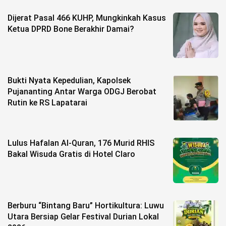
Dijerat Pasal 466 KUHP, Mungkinkah Kasus
©
Copyright
Ketua DPRD Bone Berakhir Damai?
2026
berita-
sulsel.com
.
All
Right
Reserved
Bukti Nyata Kepedulian, Kapolsek
Pujananting Antar Warga ODGJ Berobat
Rutin ke RS Lapatarai
Lulus Hafalan Al-Quran, 176 Murid RHIS
Bakal Wisuda Gratis di Hotel Claro
Berburu “Bintang Baru” Hortikultura: Luwu
Utara Bersiap Gelar Festival Durian Lokal