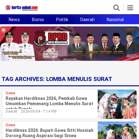
News
Bisnis
Politik
Daerah
Nasional
H
Home
News
Politik
Pendidikan
TAG ARCHIVES:
LOMBA MENULIS SURAT
Bisnis
Gowa
Otomotif
Rayakan Hardiknas 2026, Pemkab Gowa
Umumkan Pemenang Lomba Menulis Surat
untuk Bupati
Daerah
2026-05-04 - 7:14 PM
Hukum
Gowa
Sport
Hardiknas 2026: Bupati Gowa Sitti Husniah
Dorong Ruang Aspirasi bagi Siswa