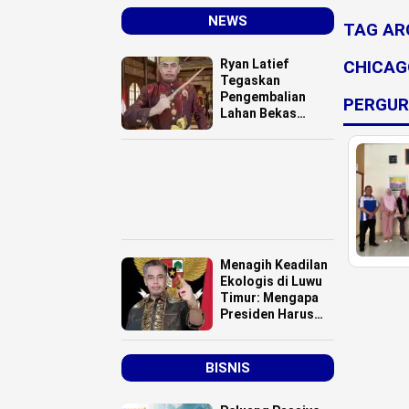
NEWS
TAG AR
Ryan Latief
CHICAG
Tegaskan
Pengembalian
PERGUR
Lahan Bekas
Kontrak Karya
Bukan Hibah,
Pemda Didesak
Hentikan
Komoditisasi
Tanah Ulayat
Menagih Keadilan
Ekologis di Luwu
Timur: Mengapa
Presiden Harus
Turun Tangan
Atasi Bencana
Smelter HPAL?
BISNIS