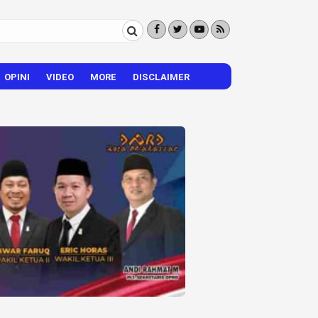
OPINI
VIDEO
MORE
DISCLAIMER
CITIZEN REPORTER
HIBURAN
VISI – MISI