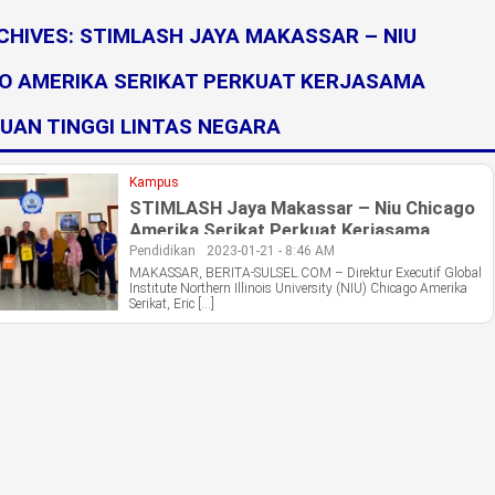
CHIVES:
STIMLASH JAYA MAKASSAR – NIU
O AMERIKA SERIKAT PERKUAT KERJASAMA
UAN TINGGI LINTAS NEGARA
Kampus
STIMLASH Jaya Makassar – Niu Chicago
Amerika Serikat Perkuat Kerjasama
Perguruan Tinggi Lintas Negara
Pendidikan
2023-01-21 - 8:46 AM
MAKASSAR, BERITA-SULSEL.COM – Direktur Executif Global
Institute Northern Illinois University (NIU) Chicago Amerika
Serikat, Eric […]