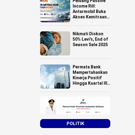
Peluang Passive
Income Rill:
Antarmobil Buka
Akses Kemitraan
HUB Logistik
untuk Pemilik
Lahan se-
Nikmati Diskon
Indonesia
50% Levi’s, End of
Season Sale 2025
Permata Bank
Mempertahankan
Kinerja Positif
Hingga Kuartal III
Tahun 2025
POLITIK