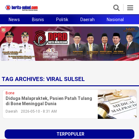
News
Bisnis
Politik
Daerah
Nasional
H
Home
News
Politik
Pendidikan
TAG ARCHIVES:
VIRAL SULSEL
Bisnis
Bone
Otomotif
Diduga Malapraktek, Pasien Patah Tulang
di Bone Meninggal Dunia
Daerah
2026-05-10 - 8:31 AM
Hukum
Sport
TERPOPULER