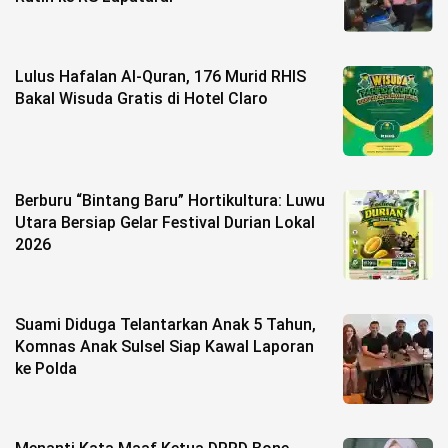
©
Copyright
2026
Lulus Hafalan Al-Quran, 176 Murid RHIS
berita-
sulsel.com
Bakal Wisuda Gratis di Hotel Claro
.
All
Right
Reserved
Berburu “Bintang Baru” Hortikultura: Luwu
Utara Bersiap Gelar Festival Durian Lokal
2026
Suami Diduga Telantarkan Anak 5 Tahun,
Komnas Anak Sulsel Siap Kawal Laporan
ke Polda