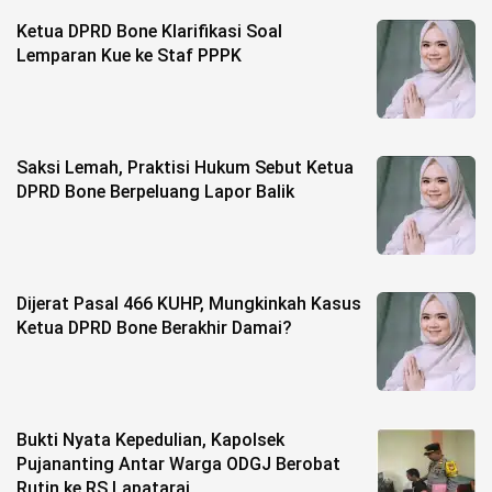
Life Style
Ketua DPRD Bone Klarifikasi Soal
Profil
Lemparan Kue ke Staf PPPK
Opini
Video
Saksi Lemah, Praktisi Hukum Sebut Ketua
DPRD Bone Berpeluang Lapor Balik
More
Disclaimer
Dijerat Pasal 466 KUHP, Mungkinkah Kasus
Ketua DPRD Bone Berakhir Damai?
Bukti Nyata Kepedulian, Kapolsek
Pujananting Antar Warga ODGJ Berobat
Rutin ke RS Lapatarai