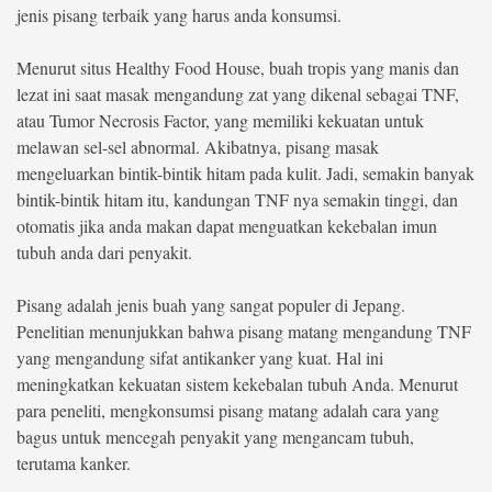
jenis pisang terbaik yang harus anda konsumsi.
©
Copyright
Menurut situs Healthy Food House, buah tropis yang manis dan
2026
berita-
lezat ini saat masak mengandung zat yang dikenal sebagai TNF,
sulsel.com
atau Tumor Necrosis Factor, yang memiliki kekuatan untuk
.
All
melawan sel-sel abnormal. Akibatnya, pisang masak
Right
Reserved
mengeluarkan bintik-bintik hitam pada kulit. Jadi, semakin banyak
bintik-bintik hitam itu, kandungan TNF nya semakin tinggi, dan
otomatis jika anda makan dapat menguatkan kekebalan imun
tubuh anda dari penyakit.
Pisang adalah jenis buah yang sangat populer di Jepang.
Penelitian menunjukkan bahwa pisang matang mengandung TNF
yang mengandung sifat antikanker yang kuat. Hal ini
meningkatkan kekuatan sistem kekebalan tubuh Anda. Menurut
para peneliti, mengkonsumsi pisang matang adalah cara yang
bagus untuk mencegah penyakit yang mengancam tubuh,
terutama kanker.