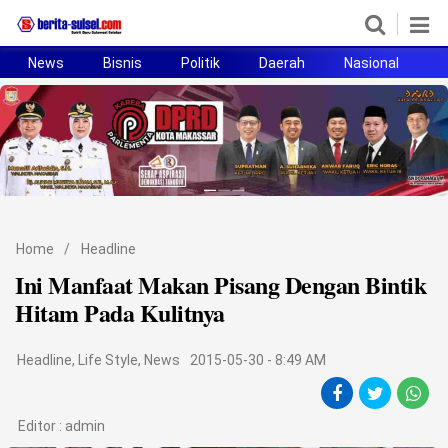
News
Bisnis
Politik
Daerah
Nasional
H
Home
News
Politik
Pendidikan
Home
/
Headline
Bisnis
Ini Manfaat Makan Pisang Dengan Bintik
Hitam Pada Kulitnya
Otomotif
Headline
,
Life Style
,
News
2015-05-30 - 8:49 AM
Hukum
Sport
Editor :
admin