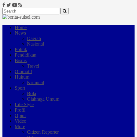
Home
News
Daerah
Nasional
Politik
Pendidikan
Bisnis
Travel
Otomotif
Hukum
Kriminal
Sport
Bola
Olahraga Umum
Life Style
Profil
Opini
Video
More
Citizen Reporter