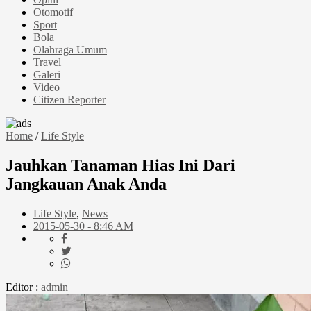
Otomotif
Sport
Bola
Olahraga Umum
Travel
Galeri
Video
Citizen Reporter
Home
/
Life Style
Jauhkan Tanaman Hias Ini Dari
Jangkauan Anak Anda
Life Style
,
News
2015-05-30 - 8:46 AM
Editor :
admin