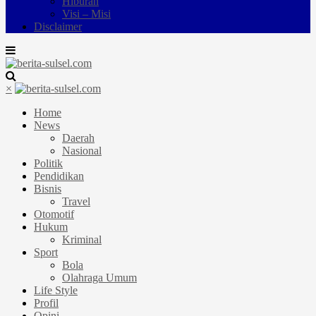
Hiburan
Visi – Misi
Disclaimer
×
Home
News
Daerah
Nasional
Politik
Pendidikan
Bisnis
Travel
Otomotif
Hukum
Kriminal
Sport
Bola
Olahraga Umum
Life Style
Profil
Opini