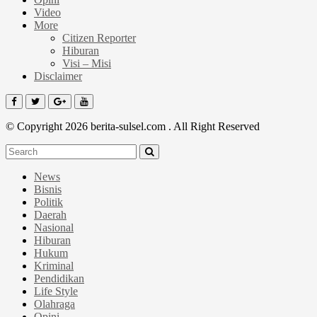
Video
More
Citizen Reporter
Hiburan
Visi – Misi
Disclaimer
© Copyright 2026 berita-sulsel.com . All Right Reserved
News
Bisnis
Politik
Daerah
Nasional
Hiburan
Hukum
Kriminal
Pendidikan
Life Style
Olahraga
Opini