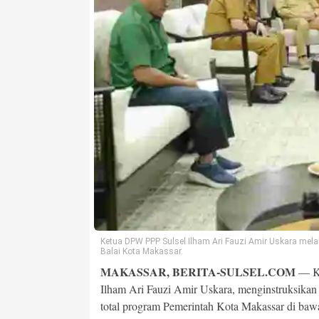
Ketua DPW PPP Sulsel Ilham Ari Fauzi Amir Uskara mela
Balai Kota Makassar.
MAKASSAR, BERITA-SULSEL.COM
— Ke
Ilham Ari Fauzi Amir Uskara, menginstruksika
total program Pemerintah Kota Makassar di ba