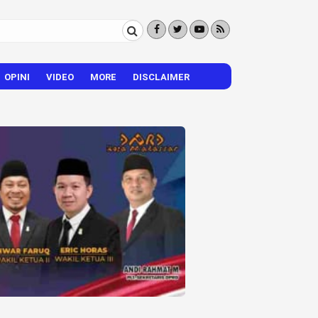
OPINI
VIDEO
MORE
DISCLAIMER
CITIZEN REPORTER
HIBURAN
VISI – MISI