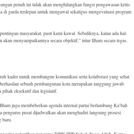
gan penuh ini tidak akan menghilangkan fungsi pengawasan kritis
rada di garda terdepan untuk mengawal sekaligus mengevaluasi program
pentingan masyarakat, pasti kami kawal. Sebaliknya, kalau ada hal-
mi akan menyampaikannya secara objektif,” tutur Ilham secara tegas.
uruh kader untuk membangun komunikasi serta kolaborasi yang sehat
keberhasilan sebuah pembangunan kota merupakan tanggung jawab
ihak eksekutif dan legislatif.
t, Ilham juga membeberkan agenda internal partai berlambang Ka’bah
 pengurus pusat dijadwalkan akan menghadiri langsung prosesi
 baru.
nggelar pelantikan pengurus DPW PPP Sulsel. Insya Allah, Ketua