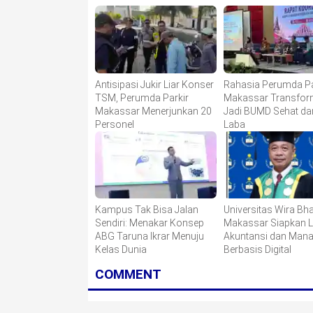
Antisipasi Jukir Liar Konser
Rahasia Perumda Pa
TSM, Perumda Parkir
Makassar Transfor
Makassar Menerjunkan 20
Jadi BUMD Sehat da
Personel
Laba
Kampus Tak Bisa Jalan
Universitas Wira Bha
Sendiri: Menakar Konsep
Makassar Siapkan 
ABG Taruna Ikrar Menuju
Akuntansi dan Man
Kelas Dunia
Berbasis Digital
COMMENT