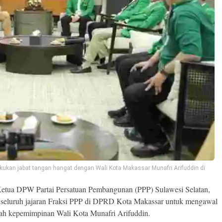
kukan jabat tangan hangat dengan Wali Kota Makassar Munafri Arifuddin di
tua DPW Partai Persatuan Pembangunan (PPP) Sulawesi Selatan,
n seluruh jajaran Fraksi PPP di DPRD Kota Makassar untuk mengawal
wah kepemimpinan Wali Kota Munafri Arifuddin.