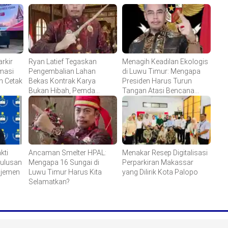
rkir
Ryan Latief Tegaskan
Menagih Keadilan Ekologis
masi
Pengembalian Lahan
di Luwu Timur: Mengapa
n Cetak
Bekas Kontrak Karya
Presiden Harus Turun
Bukan Hibah, Pemda
Tangan Atasi Bencana
Didesak Hentikan
Smelter HPAL?
Komoditisasi Tanah Ulayat
kti
Ancaman Smelter HPAL:
Menakar Resep Digitalisasi
Lulusan
Mengapa 16 Sungai di
Perparkiran Makassar
ajemen
Luwu Timur Harus Kita
yang Dilirik Kota Palopo
Selamatkan?