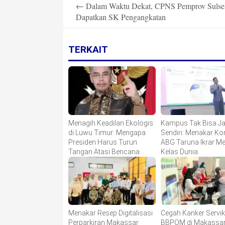
Post
←
Dalam Waktu Dekat, CPNS Pemprov Sulse
navigation
Dapatkan SK Pengangkatan
TERKAIT
Menagih Keadilan Ekologis
Kampus Tak Bisa Ja
di Luwu Timur: Mengapa
Sendiri: Menakar K
Presiden Harus Turun
ABG Taruna Ikrar M
Tangan Atasi Bencana
Kelas Dunia
Smelter HPAL?
Menakar Resep Digitalisasi
Cegah Kanker Servik
Perparkiran Makassar
BBPOM di Makassa