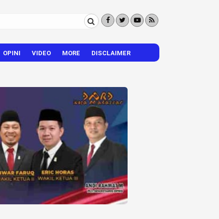
OPINI
VIDEO
MORE
DISCLAIMER
CITIZEN REPORTER
HIBURAN
VISI – MISI