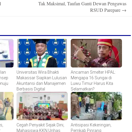
l
Tak Maksimal, Taufan Ganti Dewan Pengawas
RSUD Parepare
→
lan
Universitas Wira Bhakti
Ancaman Smelter HPAL:
onsep
Makassar Siapkan Lulusan
Mengapa 16 Sungai di
enuju
Akuntansi dan Manajemen
Luwu Timur Harus Kita
Berbasis Digital
Selamatkan?
s,
Cegah Penyakit Sejak Dini,
Antisipasi Kekeringan,
r
Mahasiswa KKN Unhas
Pemkab Pinrang