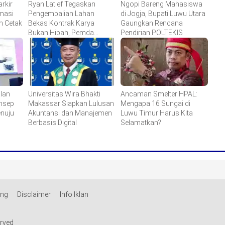
rkir
Ryan Latief Tegaskan
Ngopi Bareng Mahasiswa
masi
Pengembalian Lahan
di Jogja, Bupati Luwu Utara
n Cetak
Bekas Kontrak Karya
Gaungkan Rencana
Bukan Hibah, Pemda
Pendirian POLTEKIS
Didesak Hentikan
Komoditisasi Tanah Ulayat
lan
Universitas Wira Bhakti
Ancaman Smelter HPAL:
onsep
Makassar Siapkan Lulusan
Mengapa 16 Sungai di
enuju
Akuntansi dan Manajemen
Luwu Timur Harus Kita
Berbasis Digital
Selamatkan?
ang
Disclaimer
Info Iklan
erved