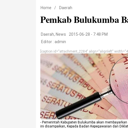
Home
/
Daerah
Pemkab Bulukumba Baya
Daerah
,
News
2015-06-28 - 7:48 PM
Editor :
admin
[caption id="attachment_2284" align="alignleft" width="4
- Pemerintah Kabupaten Bulukumba akan membayarkan gaji
ini disampaikan, Kepada Badan Kepegawaiian dan Diklat 