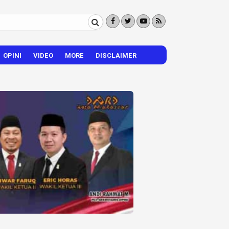
OPINI
VIDEO
MORE
DISCLAIMER
CITIZEN REPORTER
HIBURAN
VISI – MISI