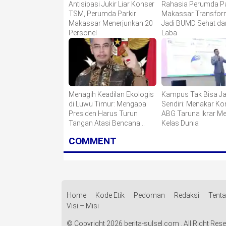
Antisipasi Jukir Liar Konser
Rahasia Perumda Pa
TSM, Perumda Parkir
Makassar Transfor
Makassar Menerjunkan 20
Jadi BUMD Sehat da
Personel
Laba
Menagih Keadilan Ekologis
Kampus Tak Bisa Ja
di Luwu Timur: Mengapa
Sendiri: Menakar K
Presiden Harus Turun
ABG Taruna Ikrar M
Tangan Atasi Bencana
Kelas Dunia
Smelter HPAL?
COMMENT
Home
Kode Etik
Pedoman
Redaksi
Tent
Visi – Misi
© Copyright 2026 berita-sulsel.com . All Right Res