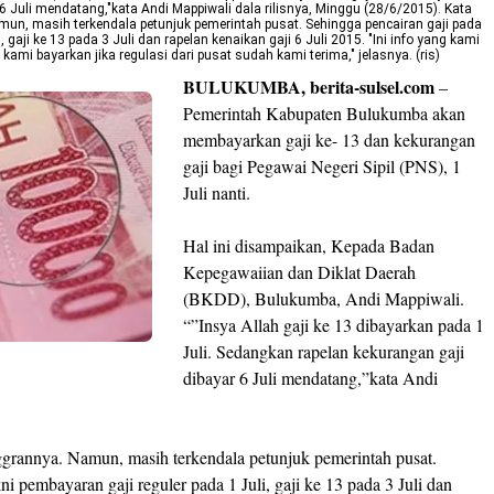
6 Juli mendatang,"kata Andi Mappiwali dala rilisnya, Minggu (28/6/2015).
Kata
mun, masih terkendala petunjuk pemerintah pusat. Sehingga pencairan gaji pada
, gaji ke 13 pada 3 Juli dan rapelan kenaikan gaji 6 Juli 2015.
"Ini info yang kami
mi bayarkan jika regulasi dari pusat sudah kami terima," jelasnya. (ris)
BULUKUMBA, berita-sulsel.com
–
Pemerintah Kabupaten Bulukumba akan
membayarkan gaji ke- 13 dan kekurangan
gaji bagi Pegawai Negeri Sipil (PNS), 1
Juli nanti.
Hal ini disampaikan, Kepada Badan
Kepegawaiian dan Diklat Daerah
(BKDD), Bulukumba, Andi Mappiwali.
“”Insya Allah gaji ke 13 dibayarkan pada 1
Juli. Sedangkan rapelan kekurangan gaji
dibayar 6 Juli mendatang,”kata Andi
nggrannya. Namun, masih terkendala petunjuk pemerintah pusat.
ni pembayaran gaji reguler pada 1 Juli, gaji ke 13 pada 3 Juli dan