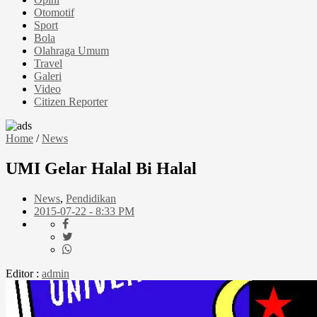
Otomotif
Sport
Bola
Olahraga Umum
Travel
Galeri
Video
Citizen Reporter
Home
/
News
UMI Gelar Halal Bi Halal
News
,
Pendidikan
2015-07-22 - 8:33 PM
Editor :
admin