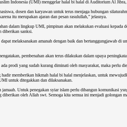
slim Indonesia (UMI) menggelar halal bi halal di Auditorium Al Jibra,
iswa, dosen dan karyawan untuk terus menjaga hubungan silaturahmi
karena itu merupakan ajaran dan pesan rasulullah,” jelasnya.
ahan dalam lingkup UMI, pimpinan akan melakukan evaluasi kepada dos
 diberikan sanksi.
dapat melaksanakan amanah dengan baik dan bertanggungjawab di uni
ngatakan, pembenahan akan terus dilakukan dalam upaya peningkatan
da prodi yang sudah kurang diminati oleh masyarakat, maka perlu diev
r memberikan hikmah halal bi halal menjelaskan, untuk mewujudkan m
 UMI untuk ditegakkan dan dilaksanakan.
maah. Untuk penegakan syiar islam perlu dibangun komunikasi ysng
g diberikan oleh Allah swt. Semoga kita semua ini menjadi golongan ma