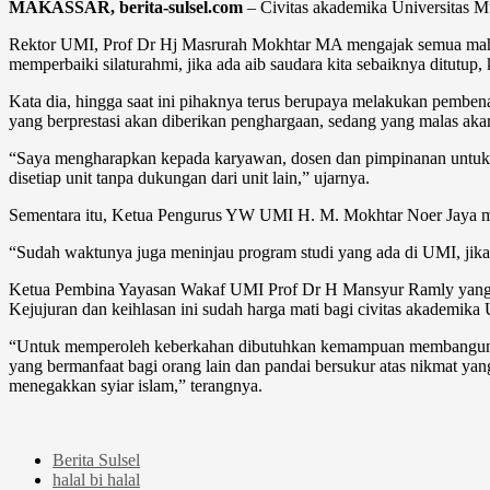
MAKASSAR, berita-sulsel.com
– Civitas akademika Universitas Mu
Rektor UMI, Prof Dr Hj Masrurah Mokhtar MA mengajak semua mahas
memperbaiki silaturahmi, jika ada aib saudara kita sebaiknya ditutup, 
Kata dia, hingga saat ini pihaknya terus berupaya melakukan pemben
yang berprestasi akan diberikan penghargaan, sedang yang malas akan
“Saya mengharapkan kepada karyawan, dosen dan pimpinanan untuk 
disetiap unit tanpa dukungan dari unit lain,” ujarnya.
Sementara itu, Ketua Pengurus YW UMI H. M. Mokhtar Noer Jaya me
“Sudah waktunya juga meninjau program studi yang ada di UMI, jika a
Ketua Pembina Yayasan Wakaf UMI Prof Dr H Mansyur Ramly yang hadi
Kejujuran dan keihlasan ini sudah harga mati bagi civitas akademika
“Untuk memperoleh keberkahan dibutuhkan kemampuan membangun ja
yang bermanfaat bagi orang lain dan pandai bersukur atas nikmat yan
menegakkan syiar islam,” terangnya.
Berita Sulsel
halal bi halal