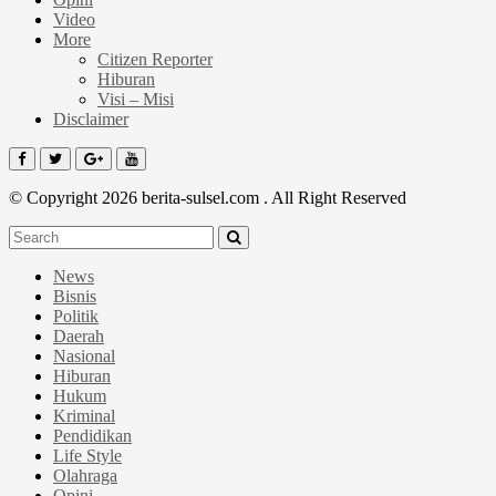
Video
More
Citizen Reporter
Hiburan
Visi – Misi
Disclaimer
© Copyright 2026 berita-sulsel.com . All Right Reserved
News
Bisnis
Politik
Daerah
Nasional
Hiburan
Hukum
Kriminal
Pendidikan
Life Style
Olahraga
Opini