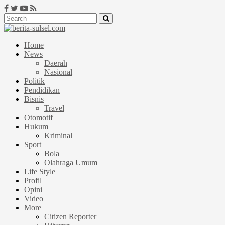
Home
News
Daerah
Nasional
Politik
Pendidikan
Bisnis
Travel
Otomotif
Hukum
Kriminal
Sport
Bola
Olahraga Umum
Life Style
Profil
Opini
Video
More
Citizen Reporter