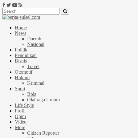
Home
News
Daerah
Nasional
Politik
Pendidikan
Bisnis
Travel
Otomotif
Hukum
Kriminal
Sport
Bola
Olahraga Umum
Life Style
Profil
Opini
Video
More
Citizen Reporter