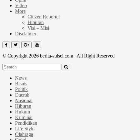
Video
More
Citizen Reporter
Hiburan
Visi – Misi
Disclaimer
© Copyright 2026 berita-sulsel.com . All Right Reserved
News
Bisnis
Politik
Daerah
Nasional
Hiburan
Hukum
Kriminal
Pendidikan
Life Style
Olahraga
Opini