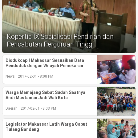
Life Style
Profil
Opini
Kopertis IX Sosialisasi Pendirian dan
Video
Pencabutan Perguruan Tinggi
More
Disdukcapil Makassar Sesuaikan Data
Penduduk dengan Wilayah Pemekaran
Disclaimer
News
2017-02-01 - 8:08 PM
Warga Mamajang Sebut Sudah Saatnya
Andi Mustaman Jadi Wali Kota
Daerah
2017-02-01 - 8:03 PM
Legislator Makassar Latih Warga Cabut
Tulang Bandeng