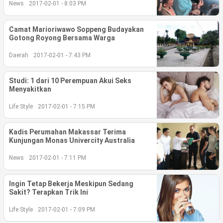
News
2017-02-01 - 8:03 PM
©
Copyright
Camat Marioriwawo Soppeng Budayakan
2026
Gotong Royong Bersama Warga
berita-
sulsel.com
.
Daerah
2017-02-01 - 7:43 PM
All
Right
Reserved
Studi: 1 dari 10 Perempuan Akui Seks
Menyakitkan
Life Style
2017-02-01 - 7:15 PM
Kadis Perumahan Makassar Terima
Kunjungan Monas Univercity Australia
News
2017-02-01 - 7:11 PM
Ingin Tetap Bekerja Meskipun Sedang
Sakit? Terapkan Trik Ini
Life Style
2017-02-01 - 7:09 PM