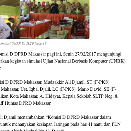
imulasi UNBK Di SLTP Negeri 8
misi D DPRD Makassar pagi ini, Senin 27/02/2017 mengunjungi
akan kegiatan simulasi Ujian Nasional Berbasis Komputer (UNBK)
.
isi D DPRD Makassar, Mudzakkir Ali Djamil, ST (F-PKS)
kassar, Ust. Iqbal Djalil, LC (F-PKS), Mario David, SE (F-
ikan Kota Makassar, A. Hidayat, Kepala Sekolah SLTP Neg. 8,
Staff Humas DPRD Makassar.
li Djamil menambahkan,“Komisi D DPRD Makassar dalam
 untuk menanyakan kesiapan Jaringan pada hari-H nanti dan PLN
sapaan Akrab Mudzakkir Ali Djamil.