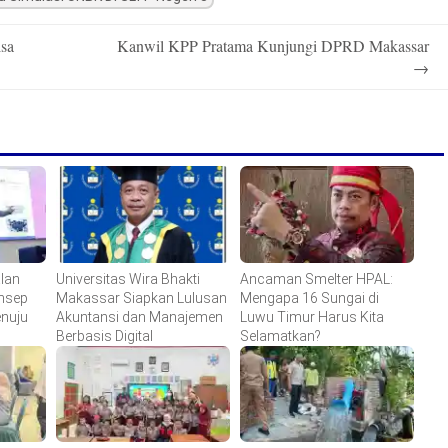
isa
Kanwil KPP Pratama Kunjungi DPRD Makassar
→
lan
Universitas Wira Bhakti
Ancaman Smelter HPAL:
onsep
Makassar Siapkan Lulusan
Mengapa 16 Sungai di
enuju
Akuntansi dan Manajemen
Luwu Timur Harus Kita
Berbasis Digital
Selamatkan?