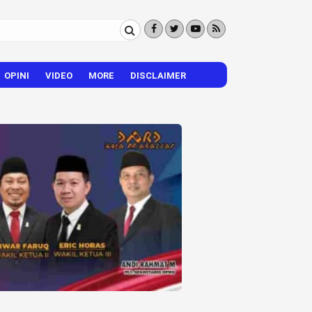
OPINI
VIDEO
MORE
DISCLAIMER
CITIZEN REPORTER
HIBURAN
VISI – MISI