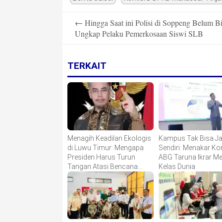
Post
←
Hingga Saat ini Polisi di Soppeng Belum B
navigation
Ungkap Pelaku Pemerkosaan Siswi SLB
TERKAIT
Menagih Keadilan Ekologis
Kampus Tak Bisa Ja
di Luwu Timur: Mengapa
Sendiri: Menakar K
Presiden Harus Turun
ABG Taruna Ikrar M
Tangan Atasi Bencana
Kelas Dunia
Smelter HPAL?