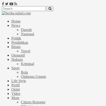
Home
News
Daerah
Nasional
Politik
Pendidikan
Bisnis
Travel
Otomotif
Hukum
Kriminal
Sport
Bola
Olahraga Umum
Life Style
Profil
Opini
Video
More
Citizen Reporter