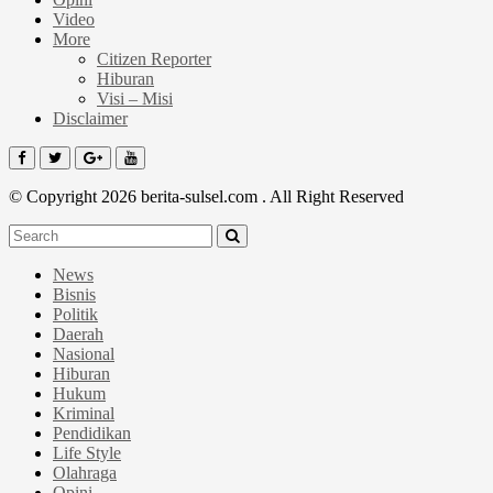
Video
More
Citizen Reporter
Hiburan
Visi – Misi
Disclaimer
© Copyright 2026 berita-sulsel.com . All Right Reserved
News
Bisnis
Politik
Daerah
Nasional
Hiburan
Hukum
Kriminal
Pendidikan
Life Style
Olahraga
Opini