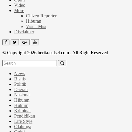
Video
More
Citizen Reporter
Hiburan
Visi – Misi
Disclaimer
© Copyright 2026 berita-sulsel.com . All Right Reserved
News
Bisnis
Politik
Daerah
Nasional
Hiburan
Hukum
Kriminal
Pendidikan
Life Style
Olahraga
Opini