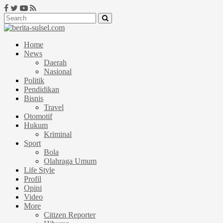
Home
News
Daerah
Nasional
Politik
Pendidikan
Bisnis
Travel
Otomotif
Hukum
Kriminal
Sport
Bola
Olahraga Umum
Life Style
Profil
Opini
Video
More
Citizen Reporter