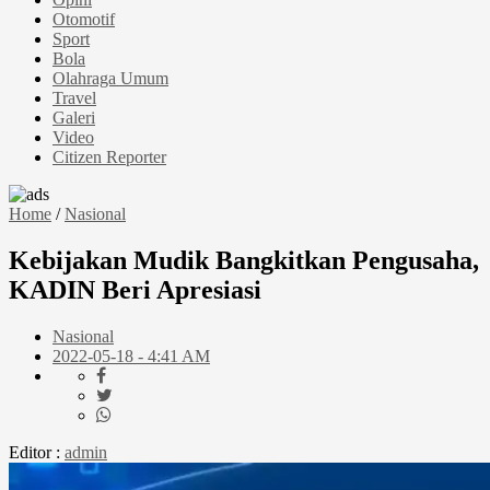
Otomotif
Sport
Bola
Olahraga Umum
Travel
Galeri
Video
Citizen Reporter
Home
/
Nasional
Kebijakan Mudik Bangkitkan Pengusaha,
KADIN Beri Apresiasi
Nasional
2022-05-18 - 4:41 AM
Editor :
admin