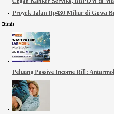
Cegah Kanker Serviks, BBPOM di Ma
Proyek Jalan Rp430 Miliar di Gowa 
Bisnis
Peluang Passive Income Rill: Antarmo