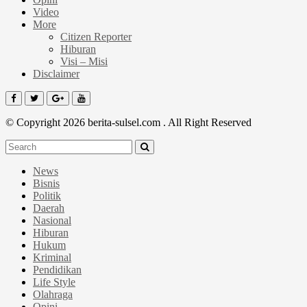
Video
More
Citizen Reporter
Hiburan
Visi – Misi
Disclaimer
© Copyright 2026 berita-sulsel.com . All Right Reserved
News
Bisnis
Politik
Daerah
Nasional
Hiburan
Hukum
Kriminal
Pendidikan
Life Style
Olahraga
Opini