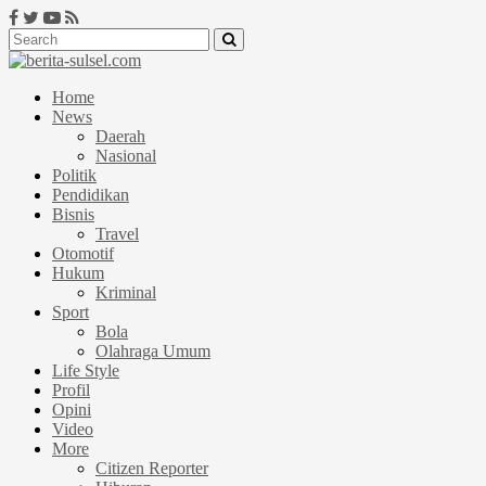
Home
News
Daerah
Nasional
Politik
Pendidikan
Bisnis
Travel
Otomotif
Hukum
Kriminal
Sport
Bola
Olahraga Umum
Life Style
Profil
Opini
Video
More
Citizen Reporter